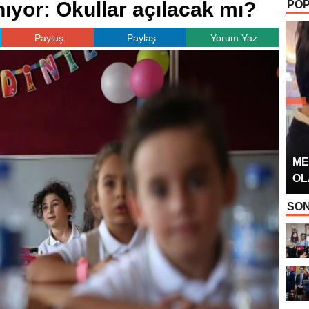
nıyor: Okullar açılacak mı?
POP
OYUNCUSU” 
Paylaş
Paylaş
Yorum Yaz
ME
OL
SON