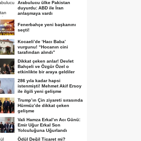
Arabulucu ülke Pakistan
duyurdu: ABD ile İran
anlaşmaya vardı
Fenerbahçe yeni başkanını
seçti!
Kocaeli’de ‘Hacı Baba’
vurgunu! “Hocanın cini
tarafından alındı”
Dikkat çeken anlar! Devlet
Bahçeli ve Özgür Özel o
etkinlikte bir araya geldiler
286 yıla kadar hapsi
istenmişti! Mehmet Akif Ersoy
ile ilgili yeni gelişme
Trump’ın Çin ziyareti sırasında
Hürmüz’de dikkat çeken
gelişme
Vali Hamza Erkal’ın Acı Günü:
Emir Uğur Erkal Son
Yolculuğuna Uğurlandı
Ödül Değil Ticaret mi?