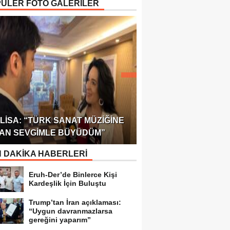
ÜLER FOTO GALERİLER
ÖDÜLÜ!
ULUSLARARASI SAĞL
LISA: “TÜRK SANAT MÜZIĞINE
FEDERASYONU 75 Ü
AN SEVGIMLE BÜYÜDÜM”
TEMSILCILIK VERDI
 DAKİKA HABERLERİ
Eruh-Der’de Binlerce Kişi
Kardeşlik İçin Buluştu
Trump’tan İran açıklaması:
“Uygun davranmazlarsa
gereğini yaparım”