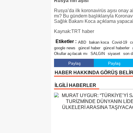
Rusya’nın aşısı
Rusya’da ilk koronavirüs aşısı onay al
mı? Bu gündem başlıklarıyla Koronavi
Sağlık Bakanı Koca açıklama yapaca
Kaynak:TRT haber
Etiketler :
ABD
bakan koca
Covid-19
c
google news
güncel haber
güncel haberler
Okullar açılacak mı
SALGIN
siyaset
son d
Paylaş
Paylaş
HABER HAKKINDA GÖRÜŞ BELİ
İLGİLİ HABERLER