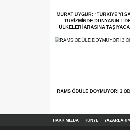
MURAT UYGUR: “TÜRKIYE’YI S
TURIZMINDE DÜNYANIN LID
ÜLKELERI ARASINA TAŞIYACA
RAMS ÖDÜLE DOYMUYOR! 3 Ö
HAKKIMIZDA
KÜNYE
YAZARLARIM