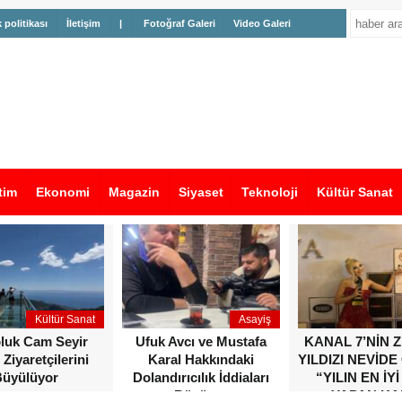
k politikası
İletişim
|
Fotoğraf Galeri
Video Galeri
tim
Ekonomi
Magazin
Siyaset
Teknoloji
Kültür Sanat
Kültür Sanat
Asayiş
oluk Cam Seyir
Ufuk Avcı ve Mustafa
KANAL 7’NİN 
 Ziyaretçilerini
Karal Hakkındaki
YILDIZI NEVİDE
üyülüyor
Dolandırıcılık İddiaları
“YILIN EN İYİ
Büyüyor
YAPAN KA