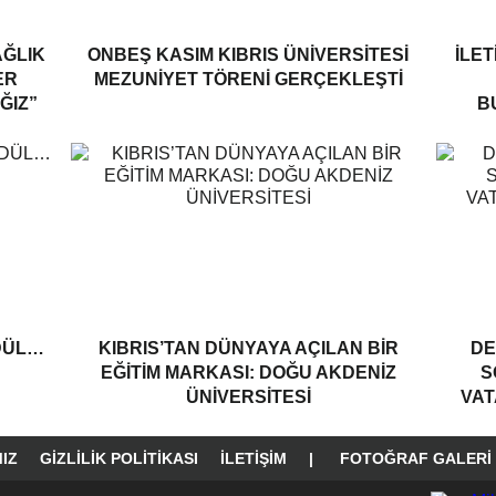
AĞLIK
ONBEŞ KASIM KIBRIS ÜNIVERSITESI
İLET
ER
MEZUNIYET TÖRENI GERÇEKLEŞTI
ĞIZ”
B
DÜL…
KIBRIS’TAN DÜNYAYA AÇILAN BIR
DE
EĞITIM MARKASI: DOĞU AKDENIZ
S
ÜNIVERSITESI
VAT
IZ
GIZLILIK POLITIKASI
İLETIŞIM
|
FOTOĞRAF GALERI