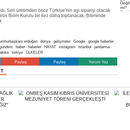
dı. Seri üretimden önce Türkiye’nin aşı siparişi olacak
rüs Bilim Kurulu bir kez daha toplanacak. Bitiminde
k
umhurbaşkanı erdoğan
dünya
gelişmeler
Google
google haberler
gündem
haber
haberler
HAYAT
instagram
istanbul
jandarma
akika
türkiye
ÜLKELER
Paylaş
Paylaş
Yorum Yaz
RT