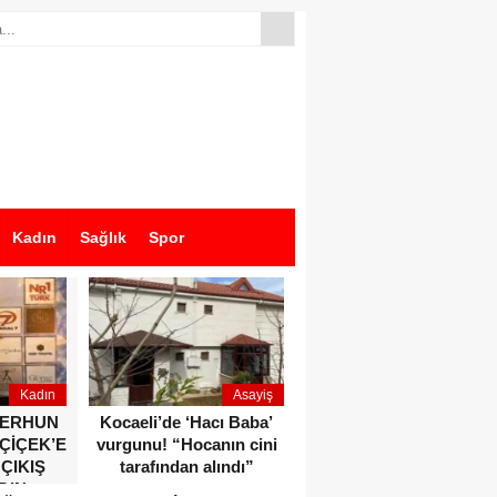
Kadın
Sağlık
Spor
Kadın
Asayiş
Ekonomi
ZERHUN
Kocaeli’de ‘Hacı Baba’
Dikkat çeken anlar!
 ÇİÇEK’E
vurgunu! “Hocanın cini
Devlet Bahçeli ve Özgür
 ÇIKIŞ
tarafından alındı”
Özel o etkinlikte bir
DIN
araya geldiler