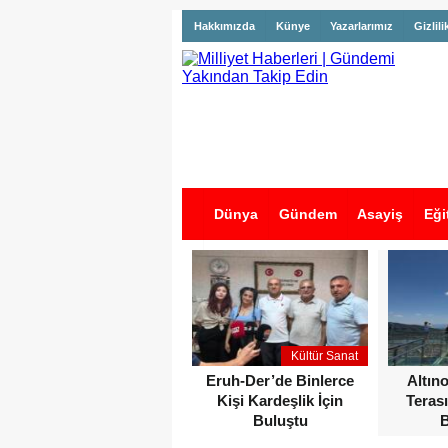
Hakkımızda
Künye
Yazarlarımız
Gizlili
Dünya
Gündem
Asayiş
Eği
İş İlanları
Kültür Sanat
Eruh-Der’de Binlerce
Altın
Kişi Kardeşlik İçin
Terası
Buluştu
B