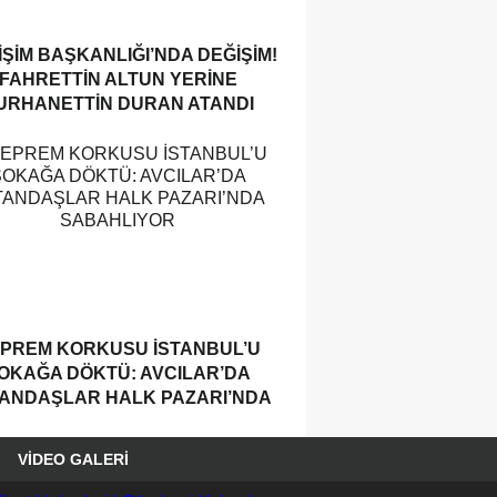
IŞIM BAŞKANLIĞI’NDA DEĞIŞIM!
FAHRETTIN ALTUN YERINE
URHANETTIN DURAN ATANDI
PREM KORKUSU İSTANBUL’U
OKAĞA DÖKTÜ: AVCILAR’DA
ANDAŞLAR HALK PAZARI’NDA
SABAHLIYOR
VIDEO GALERI