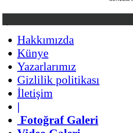
Hakkımızda
Hakkımızda
Künye
Künye
Yazarlarımız
Yazarlarımız
Gizlilik politikası
Gizlilik politikası
İletişim
İletişim
|
|
Fotoğraf Galeri
Fotoğraf Galeri