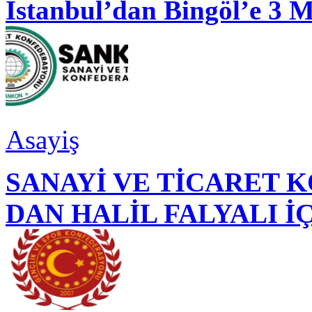
İstanbul’dan Bingöl’e 3 
Asayiş
SANAYİ VE TİCARET
DAN HALİL FALYALI İ