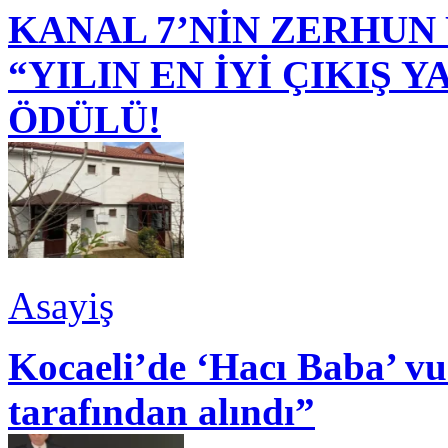
KANAL 7’NİN ZERHUN 
“YILIN EN İYİ ÇIKIŞ
ÖDÜLÜ!
Asayiş
Kocaeli’de ‘Hacı Baba’ v
tarafından alındı”