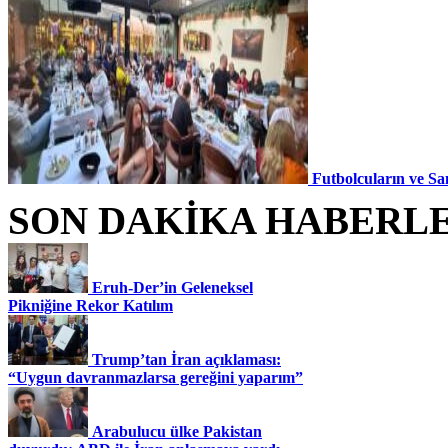
Futbolcuların ve Sa
SON DAKİKA HABERL
Eruh-Der’in Geleneksel
Pikniğine Rekor Katılım
Trump’tan İran açıklaması:
“Uygun davranmazlarsa gereğini yaparım”
Arabulucu ülke Pakistan