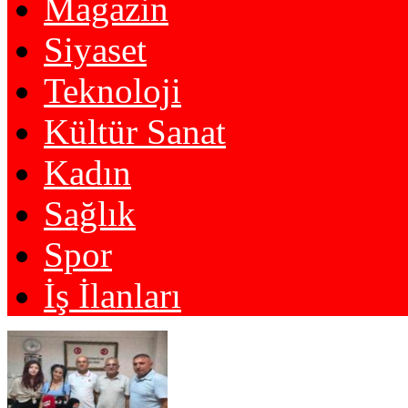
Magazin
Siyaset
Teknoloji
Kültür Sanat
Kadın
Sağlık
Spor
İş İlanları