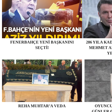
FENERBAHÇE YENI BAŞKANINI
286 YILA KA
SEÇTI!
MEHMET AK
YE
REHA MUHTAR’A VEDA
OYUNCU
GÜNLER G