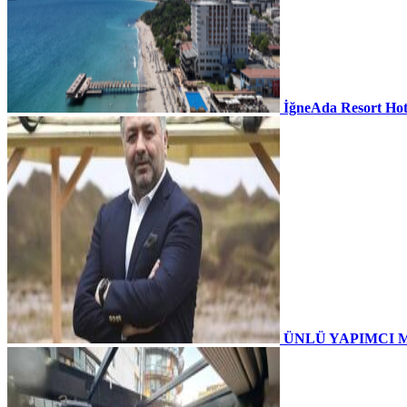
İğneAda Resort Hot
ÜNLÜ YAPIMCI 