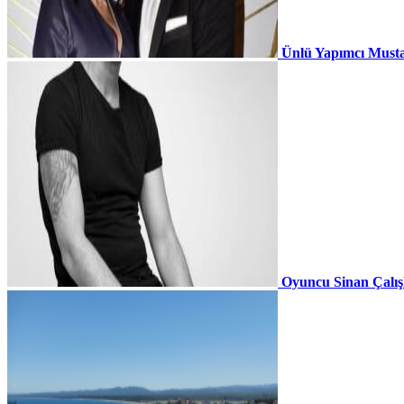
Ünlü Yapımcı Musta
Oyuncu Sinan Çalı