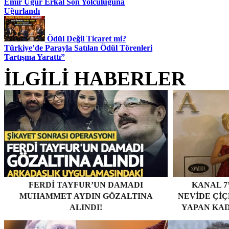
Emir Uğur Erkal Son Yolculuğuna
Uğurlandı
Ödül Değil Ticaret mi?
Türkiye’de Parayla Satılan Ödül Törenleri
Tartışma Yarattı”
İLGİLİ HABERLER
FERDI TAYFUR’UN DAMADI
KANAL 7
MUHAMMET AYDIN GÖZALTINA
NEVİDE ÇİÇE
ALINDI!
YAPAN KAD