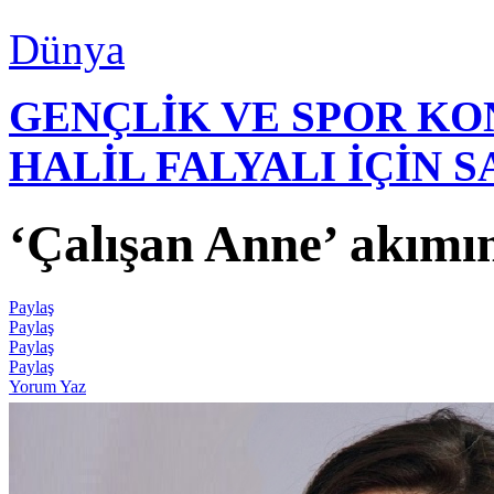
Dünya
GENÇLİK VE SPOR K
HALİL FALYALI İÇİN 
‘Çalışan Anne’ akımın
Paylaş
Paylaş
Paylaş
Paylaş
Yorum Yaz