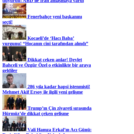
duyurdu: ABD ile İran anlaşmaya vardı
Fenerbahçe yeni başkanını
seçti!
Kocaeli’de ‘Hacı Baba’
vurgunu! “Hocanın cini tarafından alındı”
Dikkat çeken anlar! Devlet
Bahçeli ve Özgür Özel o etkinlikte bir araya
geldiler
286 yıla kadar hapsi istenmişti!
Mehmet Akif Ersoy ile ilgili yeni gelişme
Trump’ın Çin ziyareti sırasında
Hürmüz’de dikkat çeken gelişme
Vali Hamza Erkal’ın Acı Günü: