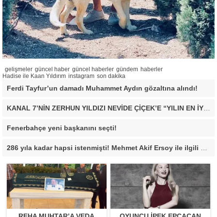
gelişmeler
güncel haber
güncel haberler
gündem
haberler
Hadise ile Kaan Yıldırım
instagram
son dakika
Ferdi Tayfur’un damadı Muhammet Aydın gözaltına alındı!
KANAL 7’NİN ZERHUN YILDIZI NEVİDE ÇİÇEK’E “YILIN EN İYİ ÇIKIŞ YAPAN KADIN OYUNCUSU” ÖDÜLÜ!
Fenerbahçe yeni başkanını seçti!
286 yıla kadar hapsi istenmişti! Mehmet Akif Ersoy ile ilgili yeni gelişme
REHA MUHTAR’A VEDA
OYUNCU İPEK EPÇAÇAN