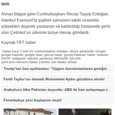
iletti.
Alınan bilgiye göre Cumhurbaşkanı Recep Tayyip Erdoğan,
İstanbul Esenyurt’ta şüpheli şahısların takibi sırasında
yüksekten düşerek yaralanan ve kaldırıldığı hastanede şehit
olan Çetinkol’un ailesine taziye mesajı gönderdi.
Kaynak:TRT haber
bakan koca
Covid-19
cumhurbaşkanı erdoğan
dünya
gelişmeler
Google
google haberler
google news
güncel haber
güncel haberler
haber
haberler
HAYAT
instagram
istanbul
jandarma
MAGAZİN
SALGIN
şehit polis memuru Hakan Çetinkol
son dakika
türkiye
Trump’tan İran açıklaması: “Uygun davranmazlarsa gereğini yaparım”
Ferdi Tayfur’un damadı Muhammet Aydın gözaltına alındı!
Arabulucu ülke Pakistan duyurdu: ABD ile İran anlaşmaya vardı
Fenerbahçe yeni başkanını seçti!