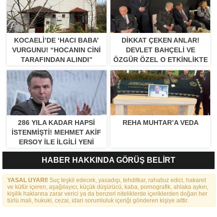
KOCAELI’DE ‘HACI BABA’
DIKKAT ÇEKEN ANLAR!
VURGUNU! “HOCANIN CINI
DEVLET BAHÇELI VE
TARAFINDAN ALINDI”
ÖZGÜR ÖZEL O ETKINLIKTE
BIR ARAYA GELDILER
286 YILA KADAR HAPSI
REHA MUHTAR’A VEDA
ISTENMIŞTI! MEHMET AKIF
ERSOY ILE ILGILI YENI
GELIŞME
HABER HAKKINDA GÖRÜŞ BELİRT
YASAL UYARI!
Suç teşkil edecek, yasadışı, tehditkar, rahatsız edici, hakaret
ve küfür içeren, aşağılayıcı, küçük düşürücü, kaba, pornografik, ahlaka aykırı,
kişilik haklarına zarar verici ya da benzeri niteliklerde içeriklerden doğan her
türlü mali, hukuki, cezai, idari sorumluluk içeriği gönderen kişiye aittir.