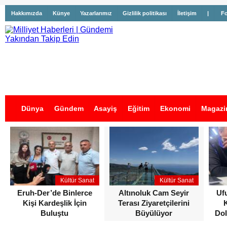
Hakkımızda
Künye
Yazarlarımız
Gizlilik politikası
İletişim
|
Fo
Dünya
Gündem
Asayiş
Eğitim
Ekonomi
Magazi
İş İlanları
Kültür Sanat
Kültür Sanat
Eruh-Der’de Binlerce
Altınoluk Cam Seyir
Uf
Kişi Kardeşlik İçin
Terası Ziyaretçilerini
Buluştu
Büyülüyor
Dol