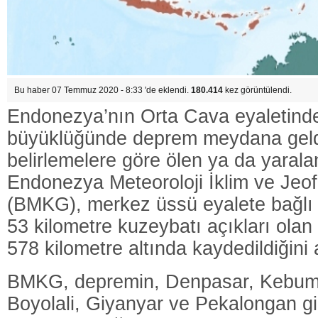
Bu haber 07 Temmuz 2020 - 8:33 'de eklendi.
180.414
kez görüntülendi.
Endonezya’nın Orta Cava eyaletind
büyüklüğünde deprem meydana geld
belirlemelere göre ölen ya da yaral
Endonezya Meteoroloji İklim ve Jeo
(BMKG), merkez üssü eyalete bağlı 
53 kilometre kuzeybatı açıkları olan
578 kilometre altında kaydedildiğini 
BMKG, depremin, Denpasar, Kebume
Boyolali, Giyanyar ve Pekalongan gib