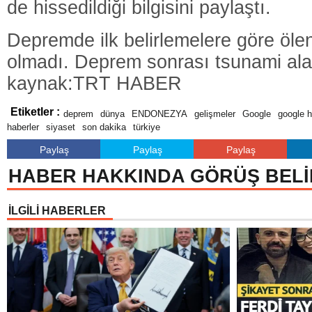
de hissedildiği bilgisini paylaştı.
Depremde ilk belirlemelere göre öle
olmadı. Deprem sonrası tsunami ala
kaynak:TRT HABER
Etiketler :
deprem
dünya
ENDONEZYA
gelişmeler
Google
google h
haberler
siyaset
son dakika
türkiye
Paylaş
Paylaş
Paylaş
HABER HAKKINDA GÖRÜŞ BELİ
İLGİLİ HABERLER