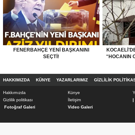
FENERBAHÇE YENI BAŞKANINI
KOCAELI’DE
SEÇTI!
“HOCANIN C
HAKKIMIZDA
KÜNYE
YAZARLARIMIZ
GIZLILIK POLITIKAS
Hakkımızda
Künye
Y
Gizlilik politikası
İletişim
|
Fotoğraf Galeri
Video Galeri