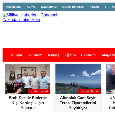
Hakkımızda
Künye
Yazarlarımız
Gizlilik politikası
İletişim
|
Fo
Dünya
Gündem
Asayiş
Eğitim
Ekonomi
Magazi
İş İlanları
Kültür Sanat
Kültür Sanat
Eruh-Der’de Binlerce
Altınoluk Cam Seyir
Uf
Kişi Kardeşlik İçin
Terası Ziyaretçilerini
Buluştu
Büyülüyor
Dol