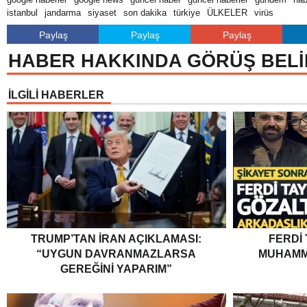
istanbul
jandarma
siyaset
son dakika
türkiye
ÜLKELER
virüs
Paylaş
Paylaş
Paylaş
HABER HAKKINDA GÖRÜŞ BELİ
İLGİLİ HABERLER
TRUMP’TAN İRAN AÇIKLAMASI:
FERDI
“UYGUN DAVRANMAZLARSA
MUHAMM
GEREĞINI YAPARIM”