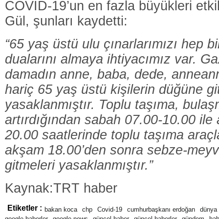
COVID-19’un en fazla büyükleri etkil
Gül, şunları kaydetti:
“65 yaş üstü ulu çınarlarımızı hep bi
dualarını almaya ihtiyacımız var. Ga
damadın anne, baba, dede, annean
hariç 65 yaş üstü kişilerin düğüne g
yasaklanmıştır. Toplu taşıma, bulaşm
artırdığından sabah 07.00-10.00 il
20.00 saatlerinde toplu taşıma araçla
akşam 18.00’den sonra sebze-meyve
gitmeleri yasaklanmıştır.”
Kaynak:TRT haber
Etiketler :
bakan koca
chp
Covid-19
cumhurbaşkanı erdoğan
dünya
google haberler
google news
güncel haber
güncel haberler
gündem
hab