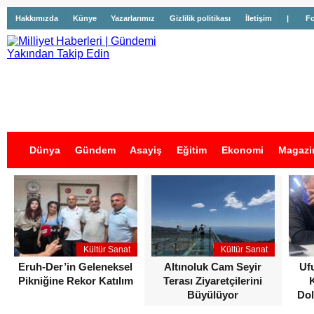
Hakkımızda
Künye
Yazarlarımız
Gizlilik politikası
İletişim
|
Fo
Dünya
Gündem
Asayiş
Eğitim
Ekonomi
Magazi
İş İlanları
Kültür Sanat
Kültür Sanat
Eruh-Der’in Geleneksel
Altınoluk Cam Seyir
Uf
Pikniğine Rekor Katılım
Terası Ziyaretçilerini
Büyülüyor
Dol