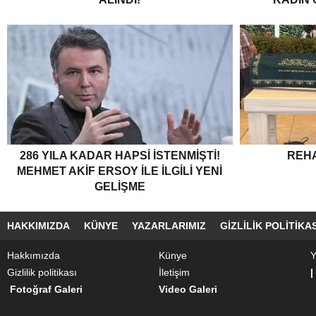
286 YILA KADAR HAPSI ISTENMIŞTI!
REH
MEHMET AKIF ERSOY ILE ILGILI YENI
GELIŞME
HAKKIMIZDA
KÜNYE
YAZARLARIMIZ
GIZLILIK POLITIKAS
Hakkımızda
Künye
Y
Gizlilik politikası
İletişim
|
Fotoğraf Galeri
Video Galeri