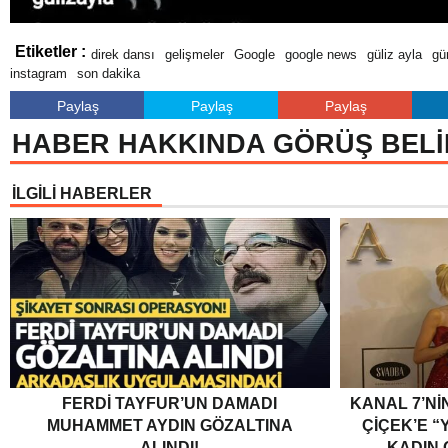
Etiketler :
direk dansı
gelişmeler
Google
google news
güliz ayla
gü
instagram
son dakika
Paylaş
Paylaş
Paylaş
HABER HAKKINDA GÖRÜŞ BELİ
İLGİLİ HABERLER
FERDI TAYFUR’UN DAMADI
KANAL 7’Nİ
MUHAMMET AYDIN GÖZALTINA
ÇİÇEK’E “Y
ALINDI!
KADIN