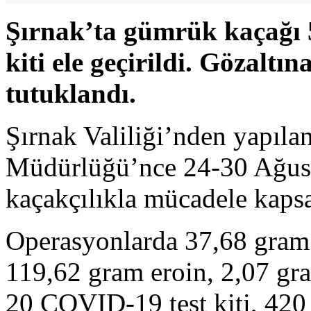
Şırnak’ta gümrük kaçağı 5
kiti ele geçirildi. Gözaltın
tutuklandı.
Şırnak Valiliği’nden yapıla
Müdürlüğü’nce 24-30 Ağusto
kaçakçılıkla mücadele kapsa
Operasyonlarda 37,68 gram 
119,62 gram eroin, 2,07 gr
20 COVID-19 test kiti, 420 