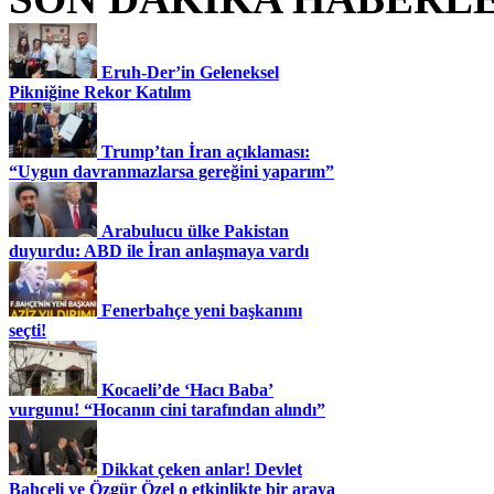
Eruh-Der’in Geleneksel
Pikniğine Rekor Katılım
Trump’tan İran açıklaması:
“Uygun davranmazlarsa gereğini yaparım”
Arabulucu ülke Pakistan
duyurdu: ABD ile İran anlaşmaya vardı
Fenerbahçe yeni başkanını
seçti!
Kocaeli’de ‘Hacı Baba’
vurgunu! “Hocanın cini tarafından alındı”
Dikkat çeken anlar! Devlet
Bahçeli ve Özgür Özel o etkinlikte bir araya