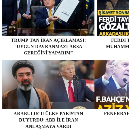
TRUMP’TAN İRAN AÇIKLAMASI:
FERDI 
“UYGUN DAVRANMAZLARSA
MUHAMME
GEREĞINI YAPARIM”
ARABULUCU ÜLKE PAKISTAN
FENERBAH
DUYURDU: ABD ILE İRAN
ANLAŞMAYA VARDI