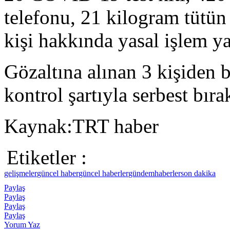
telefonu, 21 kilogram tütün 
kişi hakkında yasal işlem ya
Gözaltına alınan 3 kişiden bi
kontrol şartıyla serbest bırak
Kaynak:TRT haber
Etiketler :
gelişmeler
güncel haber
güncel haberler
gündem
haberler
son dakika
Paylaş
Paylaş
Paylaş
Paylaş
Yorum Yaz