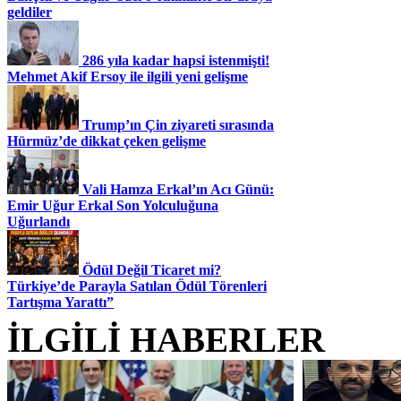
geldiler
286 yıla kadar hapsi istenmişti!
Mehmet Akif Ersoy ile ilgili yeni gelişme
Trump’ın Çin ziyareti sırasında
Hürmüz’de dikkat çeken gelişme
Vali Hamza Erkal’ın Acı Günü:
Emir Uğur Erkal Son Yolculuğuna
Uğurlandı
Ödül Değil Ticaret mi?
Türkiye’de Parayla Satılan Ödül Törenleri
Tartışma Yarattı”
İLGİLİ HABERLER