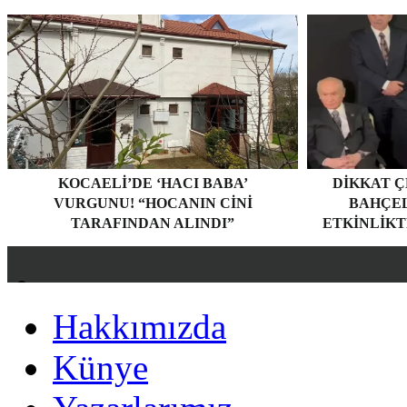
KOCAELI’DE ‘HACI BABA’
DIKKAT Ç
VURGUNU! “HOCANIN CINI
BAHÇEL
TARAFINDAN ALINDI”
ETKINLIKT
Hakkımızda
Hakkımızda
Künye
Künye
Yazarlarımız