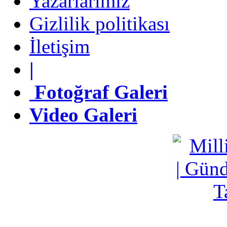
Yazarlarımız
Gizlilik politikası
Gizlilik politikası
İletişim
İletişim
|
|
Fotoğraf Galeri
Fotoğraf Galeri
Video Galeri
Video Galeri