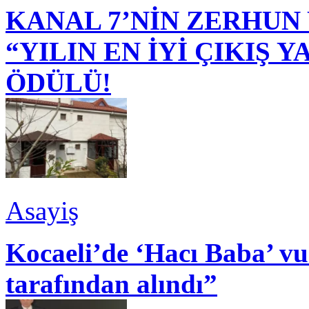
KANAL 7’NİN ZERHUN 
“YILIN EN İYİ ÇIKIŞ
ÖDÜLÜ!
Asayiş
Kocaeli’de ‘Hacı Baba’ v
tarafından alındı”