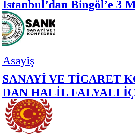
İstanbul’dan Bingöl’e 3 
Asayiş
SANAYİ VE TİCARET
DAN HALİL FALYALI İ