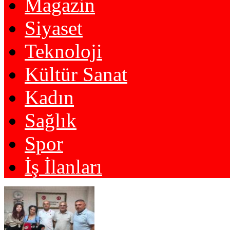
Magazin
Siyaset
Teknoloji
Kültür Sanat
Kadın
Sağlık
Spor
İş İlanları