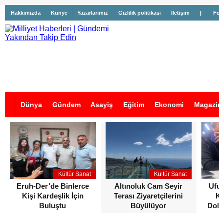
Hakkımızda
Künye
Yazarlarımız
Gizlilik politikası
İletişim
|
Fo
Dünya
Gündem
Asayiş
Eğitim
Ekonomi
Magazi
İş İlanları
Kültür Sanat
Kültür Sanat
Eruh-Der’de Binlerce
Altınoluk Cam Seyir
Uf
Kişi Kardeşlik İçin
Terası Ziyaretçilerini
Buluştu
Büyülüyor
Dol