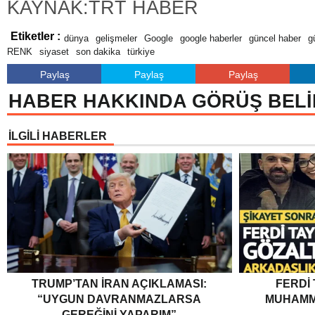
KAYNAK:TRT HABER
Etiketler :
dünya
gelişmeler
Google
google haberler
güncel haber
g
RENK
siyaset
son dakika
türkiye
Paylaş
Paylaş
Paylaş
HABER HAKKINDA GÖRÜŞ BELİ
İLGİLİ HABERLER
TRUMP’TAN İRAN AÇIKLAMASI:
FERDI
“UYGUN DAVRANMAZLARSA
MUHAMM
GEREĞINI YAPARIM”