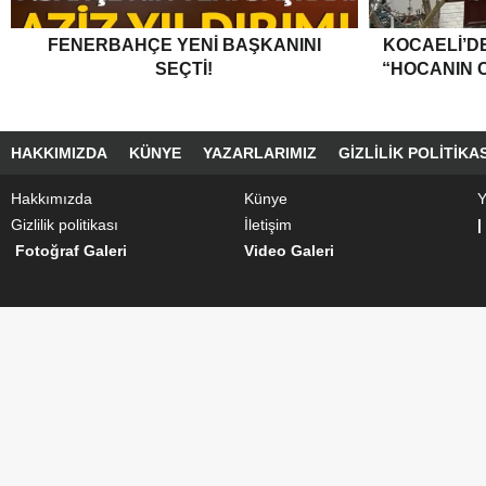
FENERBAHÇE YENI BAŞKANINI
KOCAELI’DE
SEÇTI!
“HOCANIN C
HAKKIMIZDA
KÜNYE
YAZARLARIMIZ
GIZLILIK POLITIKAS
Hakkımızda
Künye
Y
Gizlilik politikası
İletişim
|
Fotoğraf Galeri
Video Galeri