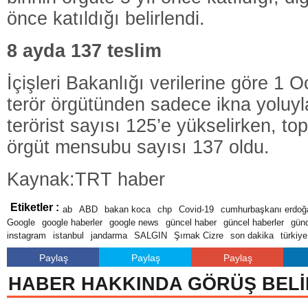
önce katıldığı belirlendi.
8 ayda 137 teslim
İçişleri Bakanlığı verilerine göre 1
terör örgütünden sadece ikna yoluyl
terörist sayısı 125’e yükselirken, to
örgüt mensubu sayısı 137 oldu.
Kaynak:TRT haber
Etiketler :
ab
ABD
bakan koca
chp
Covid-19
cumhurbaşkanı erdoğ
Google
google haberler
google news
güncel haber
güncel haberler
gün
instagram
istanbul
jandarma
SALGIN
Şırnak Cizre
son dakika
türkiye
Paylaş
Paylaş
Paylaş
HABER HAKKINDA GÖRÜŞ BELİ