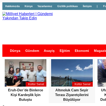
Hakkımızda
Künye
Yazarlarımız
Gizlilik politikası
İletişim
|
Fo
Dünya
Gündem
Asayiş
Eğitim
Ekonomi
Magazi
İş İlanları
Kültür Sanat
Kültür Sanat
Eruh-Der’de Binlerce
Altınoluk Cam Seyir
Uf
Kişi Kardeşlik İçin
Terası Ziyaretçilerini
Buluştu
Büyülüyor
Dol