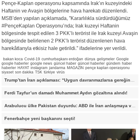
Pençe-Kaplan operasyonu kapsamında Irak’ın kuzeyindeki
Haftanin ve Avaşin bölgelerine hava harekatı düzenlendi.
MSB’den yapılan açıklamada, ”
Kararlılıkla sürdürdüğümüz
#PençeKaplan
Operasyonu’nda; Irak kuzeyi Haftanin
bölgesinde tespit edilen 3 PKK’lı terörist ile Irak kuzeyi Avaşin
bölgesinde belirlenen 2 PKK’lı terörist düzenlenen hava
harekâtlarıyla etkisiz hale getirildi.” ifadelerine yer verildi.
bakan koca
Covid-19
cumhurbaşkanı erdoğan
dünya
gelişmeler
Google
google haberler
google news
güncel haber
güncel haberler
gündem
haber
haberler
HAYAT
instagram
jandarma
MAGAZİN
pençe kaplan operasyonu
siyaset
son dakika
TSK
türkiye
virüs
Trump’tan İran açıklaması: “Uygun davranmazlarsa gereğini yaparım”
Ferdi Tayfur’un damadı Muhammet Aydın gözaltına alındı!
Arabulucu ülke Pakistan duyurdu: ABD ile İran anlaşmaya vardı
Fenerbahçe yeni başkanını seçti!