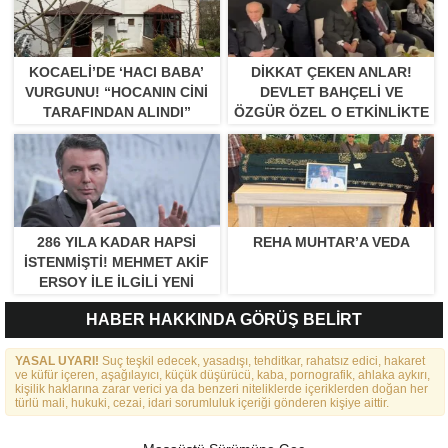
KOCAELI’DE ‘HACI BABA’
DIKKAT ÇEKEN ANLAR!
VURGUNU! “HOCANIN CINI
DEVLET BAHÇELI VE
TARAFINDAN ALINDI”
ÖZGÜR ÖZEL O ETKINLIKTE
BIR ARAYA GELDILER
286 YILA KADAR HAPSI
REHA MUHTAR’A VEDA
ISTENMIŞTI! MEHMET AKIF
ERSOY ILE ILGILI YENI
GELIŞME
HABER HAKKINDA GÖRÜŞ BELİRT
YASAL UYARI!
Suç teşkil edecek, yasadışı, tehditkar, rahatsız edici, hakaret
ve küfür içeren, aşağılayıcı, küçük düşürücü, kaba, pornografik, ahlaka aykırı,
kişilik haklarına zarar verici ya da benzeri niteliklerde içeriklerden doğan her
türlü mali, hukuki, cezai, idari sorumluluk içeriği gönderen kişiye aittir.