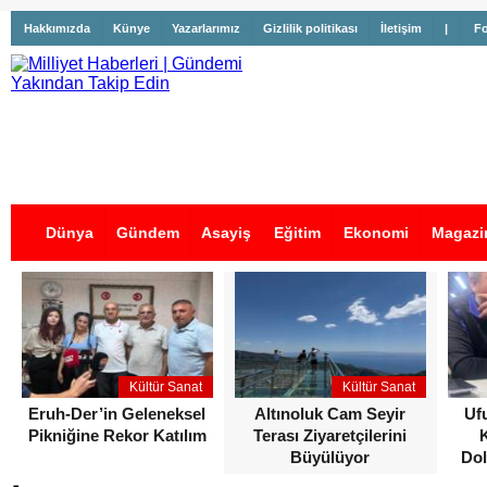
Hakkımızda
Künye
Yazarlarımız
Gizlilik politikası
İletişim
|
Fo
Dünya
Gündem
Asayiş
Eğitim
Ekonomi
Magazi
İş İlanları
Kültür Sanat
Kültür Sanat
Eruh-Der’in Geleneksel
Altınoluk Cam Seyir
Uf
Pikniğine Rekor Katılım
Terası Ziyaretçilerini
Büyülüyor
Dol