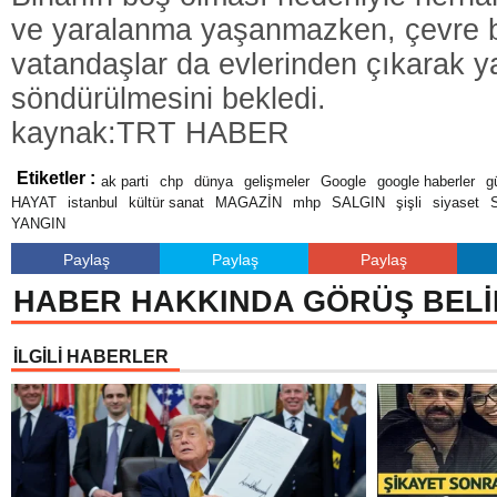
ve yaralanma yaşanmazken, çevre b
vatandaşlar da evlerinden çıkarak y
söndürülmesini bekledi.
kaynak:TRT HABER
Etiketler :
ak parti
chp
dünya
gelişmeler
Google
google haberler
g
HAYAT
istanbul
kültür sanat
MAGAZİN
mhp
SALGIN
şişli
siyaset
YANGIN
Paylaş
Paylaş
Paylaş
HABER HAKKINDA GÖRÜŞ BELİ
İLGİLİ HABERLER