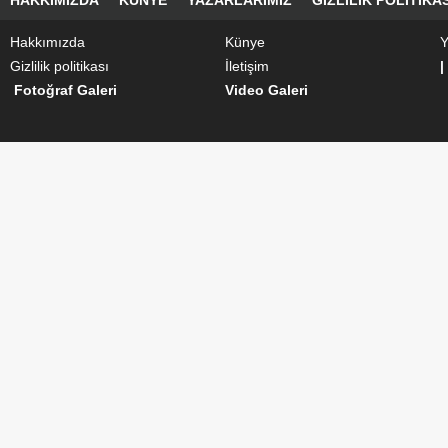
HAKKIMIZDA
KÜNYE
YAZARLARIMIZ
GIZLILIK POLITIKAS
Hakkımızda
Künye
Y
Gizlilik politikası
İletişim
|
Fotoğraf Galeri
Video Galeri