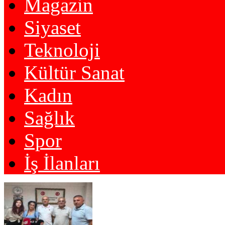
Magazin
Siyaset
Teknoloji
Kültür Sanat
Kadın
Sağlık
Spor
İş İlanları