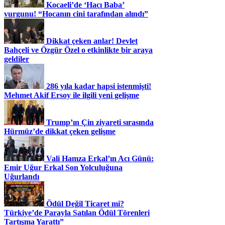
Kocaeli’de ‘Hacı Baba’
vurgunu! “Hocanın cini tarafından alındı”
Dikkat çeken anlar! Devlet
Bahçeli ve Özgür Özel o etkinlikte bir araya
geldiler
286 yıla kadar hapsi istenmişti!
Mehmet Akif Ersoy ile ilgili yeni gelişme
Trump’ın Çin ziyareti sırasında
Hürmüz’de dikkat çeken gelişme
Vali Hamza Erkal’ın Acı Günü:
Emir Uğur Erkal Son Yolculuğuna
Uğurlandı
Ödül Değil Ticaret mi?
Türkiye’de Parayla Satılan Ödül Törenleri
Tartışma Yarattı”