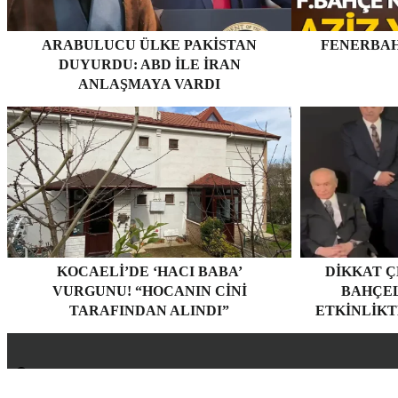
ARABULUCU ÜLKE PAKISTAN
FENERBAH
DUYURDU: ABD ILE İRAN
ANLAŞMAYA VARDI
KOCAELI’DE ‘HACI BABA’
DIKKAT Ç
VURGUNU! “HOCANIN CINI
BAHÇEL
TARAFINDAN ALINDI”
ETKINLIKT
Hakkımızda