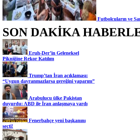
Futbolcuların ve Sa
SON DAKİKA HABERL
Eruh-Der’in Geleneksel
Pikniğine Rekor Katılım
Trump’tan İran açıklaması:
“Uygun davranmazlarsa gereğini yaparım”
Arabulucu ülke Pakistan
duyurdu: ABD ile İran anlaşmaya vardı
Fenerbahçe yeni başkanını
seçti!