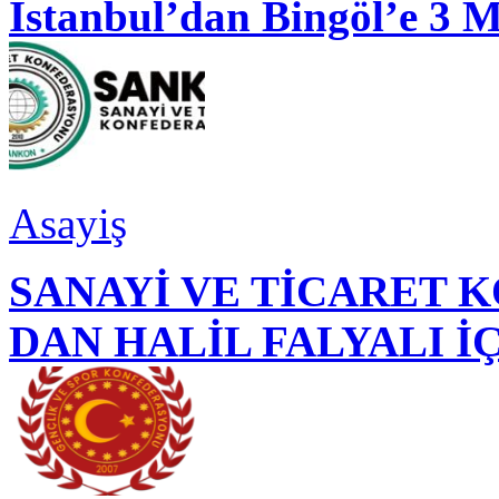
İstanbul’dan Bingöl’e 3 
Asayiş
SANAYİ VE TİCARET
DAN HALİL FALYALI İ