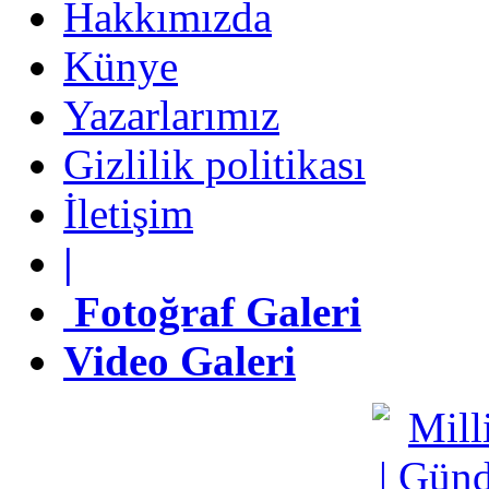
Hakkımızda
Künye
Künye
Yazarlarımız
Yazarlarımız
Gizlilik politikası
Gizlilik politikası
İletişim
İletişim
|
|
Fotoğraf Galeri
Fotoğraf Galeri
Video Galeri
Video Galeri