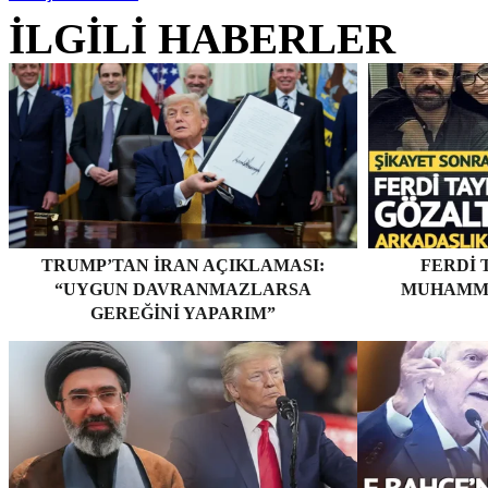
İLGİLİ HABERLER
TRUMP’TAN İRAN AÇIKLAMASI:
FERDI 
“UYGUN DAVRANMAZLARSA
MUHAMME
GEREĞINI YAPARIM”