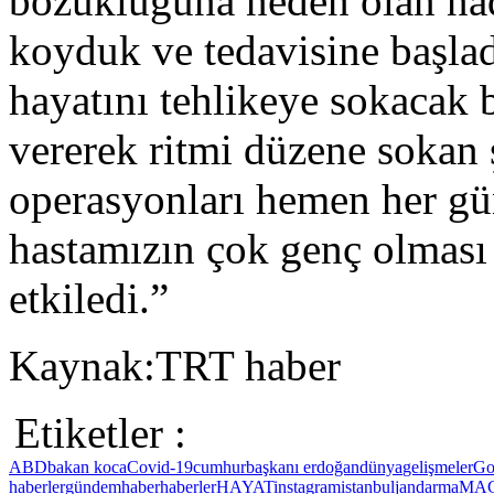
bozukluğuna neden olan nadi
koyduk ve tedavisine başla
hayatını tehlikeye sokacak 
vererek ritmi düzene sokan 
operasyonları hemen her g
hastamızın çok genç olması
etkiledi.”
Kaynak:TRT haber
Etiketler :
ABD
bakan koca
Covid-19
cumhurbaşkanı erdoğan
dünya
gelişmeler
Go
haberler
gündem
haber
haberler
HAYAT
instagram
istanbul
jandarma
MA