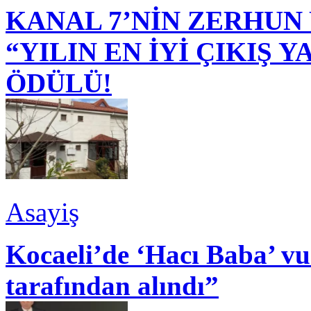
KANAL 7’NİN ZERHUN 
“YILIN EN İYİ ÇIKIŞ
ÖDÜLÜ!
Asayiş
Kocaeli’de ‘Hacı Baba’ v
tarafından alındı”