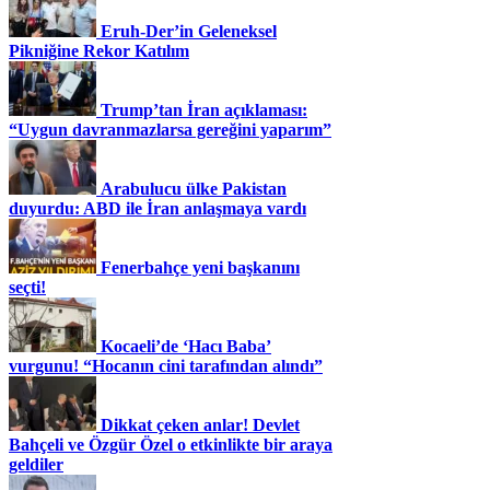
Eruh-Der’in Geleneksel
Pikniğine Rekor Katılım
Trump’tan İran açıklaması:
“Uygun davranmazlarsa gereğini yaparım”
Arabulucu ülke Pakistan
duyurdu: ABD ile İran anlaşmaya vardı
Fenerbahçe yeni başkanını
seçti!
Kocaeli’de ‘Hacı Baba’
vurgunu! “Hocanın cini tarafından alındı”
Dikkat çeken anlar! Devlet
Bahçeli ve Özgür Özel o etkinlikte bir araya
geldiler