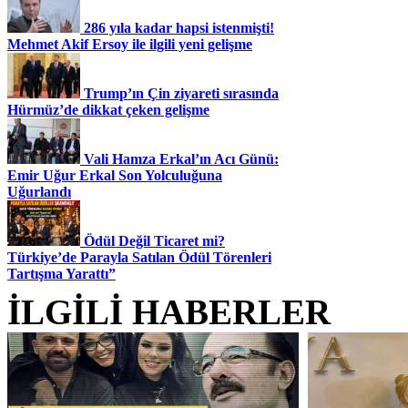
286 yıla kadar hapsi istenmişti!
Mehmet Akif Ersoy ile ilgili yeni gelişme
Trump’ın Çin ziyareti sırasında
Hürmüz’de dikkat çeken gelişme
Vali Hamza Erkal’ın Acı Günü:
Emir Uğur Erkal Son Yolculuğuna
Uğurlandı
Ödül Değil Ticaret mi?
Türkiye’de Parayla Satılan Ödül Törenleri
Tartışma Yarattı”
İLGİLİ HABERLER