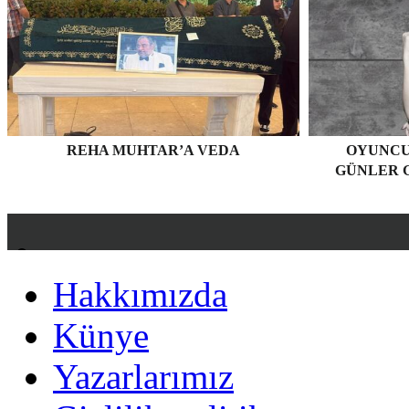
REHA MUHTAR’A VEDA
OYUNCU
GÜNLER G
Hakkımızda
Hakkımızda
Künye
Künye
Yazarlarımız
Yazarlarımız
Gizlilik politikası