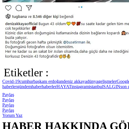
Etiketler :
Covid-19
cumhurbaşkanı erdoğan
deniz akkaya
dünya
gelişmeler
Googl
haberler
gündem
haber
haberler
HAYAT
instagram
istanbul
SALGIN
son 
Paylaş
Paylaş
Paylaş
Paylaş
Yorum Yaz
HABER HAKKINDA GÖ