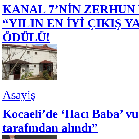
KANAL 7’NİN ZERHUN 
“YILIN EN İYİ ÇIKIŞ
ÖDÜLÜ!
Asayiş
Kocaeli’de ‘Hacı Baba’ v
tarafından alındı”