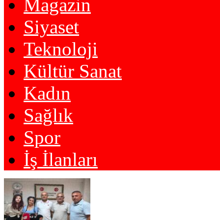
Magazin
Siyaset
Teknoloji
Kültür Sanat
Kadın
Sağlık
Spor
İş İlanları