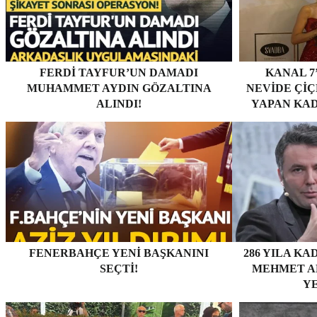
FERDI TAYFUR’UN DAMADI
KANAL 7
MUHAMMET AYDIN GÖZALTINA
NEVİDE ÇİÇE
ALINDI!
YAPAN KAD
FENERBAHÇE YENI BAŞKANINI
286 YILA KA
SEÇTI!
MEHMET AK
YE