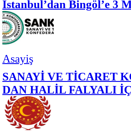
İstanbul’dan Bingöl’e 3 
Asayiş
SANAYİ VE TİCARET
DAN HALİL FALYALI İ