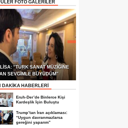
ÜLER FOTO GALERİLER
ÖDÜLÜ!
ULUSLARARASI SAĞL
LISA: “TÜRK SANAT MÜZIĞINE
FEDERASYONU 75 Ü
AN SEVGIMLE BÜYÜDÜM”
TEMSILCILIK VERDI
 DAKİKA HABERLERİ
Eruh-Der’de Binlerce Kişi
Kardeşlik İçin Buluştu
Trump’tan İran açıklaması:
“Uygun davranmazlarsa
gereğini yaparım”