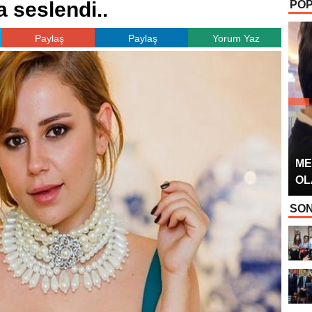
 seslendi..
POP
OYUNCUSU” 
Paylaş
Paylaş
Yorum Yaz
ME
OL
SON