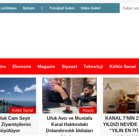
k politikası
İletişim
|
Fotoğraf Galeri
Video Galeri
tim
Ekonomi
Magazin
Siyaset
Teknoloji
Kültür Sanat
Kültür Sanat
Asayiş
oluk Cam Seyir
Ufuk Avcı ve Mustafa
KANAL 7’NİN 
 Ziyaretçilerini
Karal Hakkındaki
YILDIZI NEVİDE
üyülüyor
Dolandırıcılık İddiaları
“YILIN EN İYİ
Büyüyor
YAPAN KA