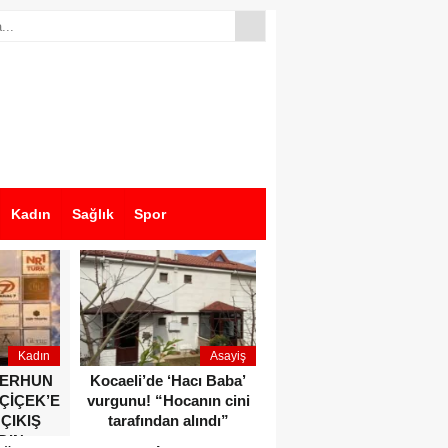
Kadın
Sağlık
Spor
Kadın
Asayiş
Ekonomi
ZERHUN
Kocaeli’de ‘Hacı Baba’
Dikkat çeken anlar!
 ÇİÇEK’E
vurgunu! “Hocanın cini
Devlet Bahçeli ve Özgür
 ÇIKIŞ
tarafından alındı”
Özel o etkinlikte bir
DIN
araya geldiler