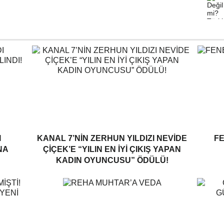
I
KANAL 7’NİN ZERHUN YILDIZI NEVİDE
F
NA
ÇİÇEK’E “YILIN EN İYİ ÇIKIŞ YAPAN
KADIN OYUNCUSU” ÖDÜLÜ!