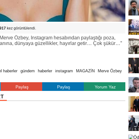
917
kez görüntülendi.
erve Özbey, Instagram hesabından paylaştığı poza,
anına, dünyaya güzellikler, hayırlar getir… Çok şükür…”
l haberler
gündem
haberler
instagram
MAGAZİN
Merve Özbey
Paylaş
Paylaş
Yorum Yaz
RT