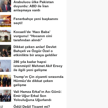
Arabulucu ülke Pakistan
duyurdu: ABD ile İran
anlaşmaya vardı
Fenerbahçe yeni başkanını
seçti!
Kocaeli’de ‘Hacı Baba’
vurgunu! “Hocanın cini
tarafından alındı”
Dikkat çeken anlar! Devlet
Bahçeli ve Özgür Özel o
etkinlikte bir araya geldiler
286 yıla kadar hapsi
istenmişti! Mehmet Akif Ersoy
ile ilgili yeni gelişme
Trump’ın Çin ziyareti sırasında
Hürmüz’de dikkat çeken
gelişme
Vali Hamza Erkal’ın Acı Günü:
Emir Uğur Erkal Son
Yolculuğuna Uğurlandı
Ödül Değil Ticaret mi?