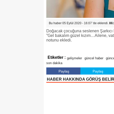
Bu haber 05 Eylül 2020 - 16:07 'de eklendi.
88.
Doğacak çocuğuna seslenen Şarkıcı M
”Gel bakalım güzel kızım…Ailene, vat
notunu ekledi.
Etiketler :
gelişmeler
güncel haber
günce
son dakika
Paylaş
Paylaş
HABER HAKKINDA GÖRÜŞ BELİ