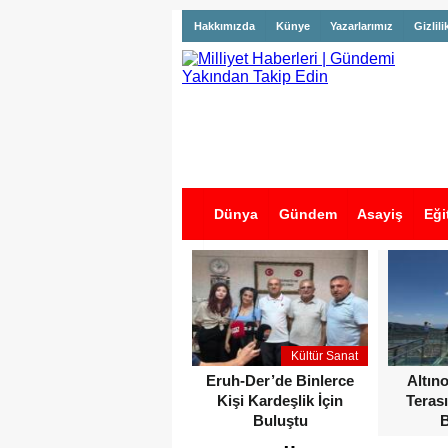
Hakkımızda
Künye
Yazarlarımız
Gizlili
Dünya
Gündem
Asayiş
Eği
İş İlanları
Kültür Sanat
Eruh-Der’de Binlerce
Altın
Kişi Kardeşlik İçin
Terası
Buluştu
B