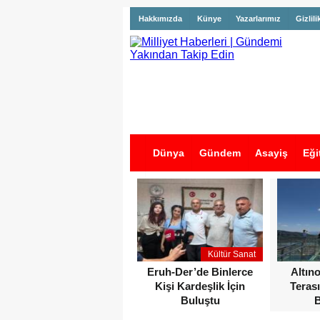
Hakkımızda
Künye
Yazarlarımız
Gizlili
Dünya
Gündem
Asayiş
Eği
İş İlanları
Kültür Sanat
Eruh-Der’de Binlerce
Altın
Kişi Kardeşlik İçin
Terası
Buluştu
B