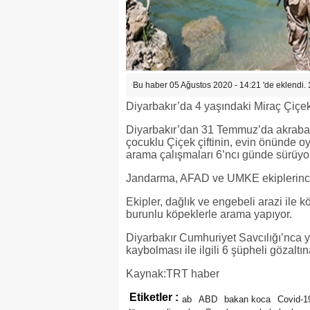
Bu haber 05 Ağustos 2020 - 14:21 'de eklendi.
Diyarbakır’da 4 yaşındaki Miraç Çiçek’
Diyarbakır’dan 31 Temmuz’da akrabalar
çocuklu Çiçek çiftinin, evin önünde o
arama çalışmaları 6’ncı günde sürüyor
Jandarma, AFAD ve UMKE ekiplerince 
Ekipler, dağlık ve engebeli arazi ile 
burunlu köpeklerle arama yapıyor.
Diyarbakır Cumhuriyet Savcılığı’nca
kaybolması ile ilgili 6 şüpheli gözaltın
Kaynak:TRT haber
Etiketler :
ab
ABD
bakan koca
Covid-1