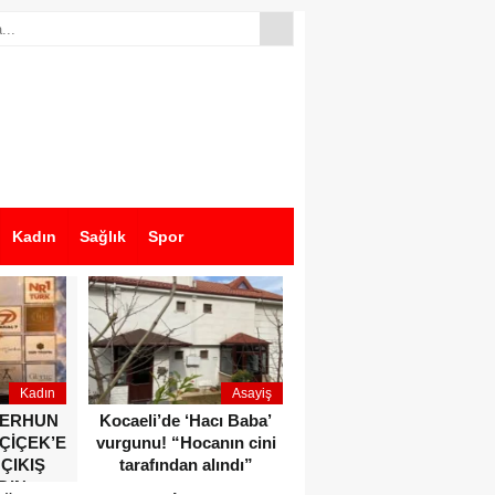
Kadın
Sağlık
Spor
Kadın
Asayiş
Ekonomi
ZERHUN
Kocaeli’de ‘Hacı Baba’
Dikkat çeken anlar!
 ÇİÇEK’E
vurgunu! “Hocanın cini
Devlet Bahçeli ve Özgür
 ÇIKIŞ
tarafından alındı”
Özel o etkinlikte bir
DIN
araya geldiler