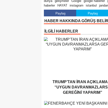
dünya
gelişmeler
Google
google haberler
haberler
HAYAT
instagram
istanbul
janda
Paylaş
Paylaş
HABER HAKKINDA GÖRÜŞ BELİ
İLGİLİ HABERLER
TRUMP’TAN İRAN AÇIKLAMAS
“UYGUN DAVRANMAZLARS
GEREĞINI YAPARIM”