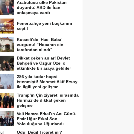
Arabulucu ülke Pakistan
duyurdu: ABD ile İran
anlaşmaya vardı
Fenerbahçe yeni başkanını
seçti!
Kocaeli’de ‘Hacı Baba’
vurgunu! “Hocanın cini
tarafından alındı”
Dikkat çeken anlar! Devlet
Bahçeli ve Özgür Özel o
etkinlikte bir araya geldiler
286 yıla kadar hapsi
istenmişti! Mehmet Akif Ersoy
ile ilgili yeni gelişme
Trump’ın Çin ziyareti sırasında
Hürmüz’de dikkat çeken
gelişme
Vali Hamza Erkal’ın Acı Günü:
Emir Uğur Erkal Son
Yolculuğuna Uğurlandı
Ödül Değil Ticaret mi?