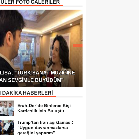
ÜLER FOTO GALERİLER
ÖDÜLÜ!
ULUSLARARASI SAĞL
LISA: “TÜRK SANAT MÜZIĞINE
FEDERASYONU 75 Ü
AN SEVGIMLE BÜYÜDÜM”
TEMSILCILIK VERDI
 DAKİKA HABERLERİ
Eruh-Der’de Binlerce Kişi
Kardeşlik İçin Buluştu
Trump’tan İran açıklaması:
“Uygun davranmazlarsa
gereğini yaparım”