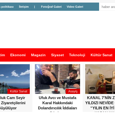
k politikası
İletişim
|
Fotoğraf Galeri
Video Galeri
tim
Ekonomi
Magazin
Siyaset
Teknoloji
Kültür Sanat
Kültür Sanat
Asayiş
oluk Cam Seyir
Ufuk Avcı ve Mustafa
KANAL 7’NİN 
 Ziyaretçilerini
Karal Hakkındaki
YILDIZI NEVİDE
üyülüyor
Dolandırıcılık İddiaları
“YILIN EN İYİ
Büyüyor
YAPAN KA