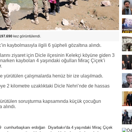
197.690
kez görüntülendi.
in kaybolmasıyla ilgili 6 şüpheli gözaltına alındı.
ını ziyaret için Dicle ilçesinin Kelekçi köyüne giden 3
ynarken kaybolan 4 yaşındaki oğulları Miraç Çiçek’i
.
yürütülen çalışmalarda henüz bir ize ulaşılmadı.
köye 2 kilometre uzaklıktaki Dicle Nehri’nde de hassas
 yürütülen soruşturma kapsamında küçük çocuğun
a alındı.
9
cumhurbaşkanı erdoğan
Diyarbakır'da 4 yaşındaki Miraç Çiçek