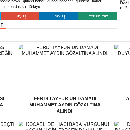
google news
güncel haber
güncel haberler
gündem
haber
rma
son dakika
türkiye
Paylaş
Paylaş
Yorum Yaz
RT
I:
FERDI TAYFUR’UN DAMADI
A
A
MUHAMMET AYDIN GÖZALTINA
ALINDI!