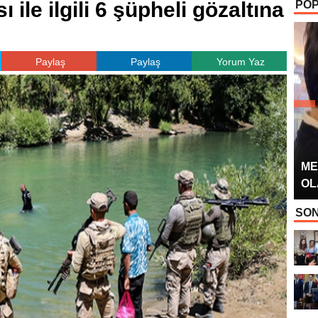
 ile ilgili 6 şüpheli gözaltına
POP
OYUNCUSU” 
Paylaş
Paylaş
Yorum Yaz
ME
OL
SON