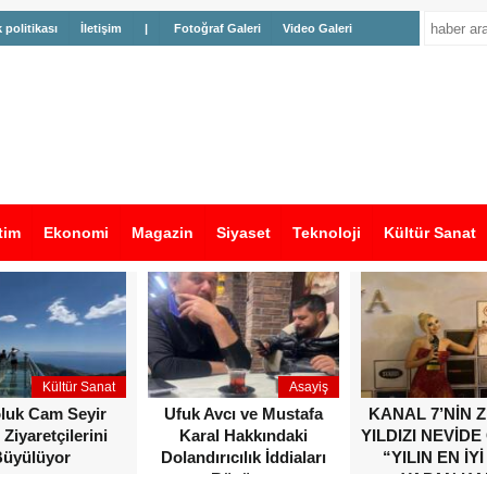
k politikası
İletişim
|
Fotoğraf Galeri
Video Galeri
tim
Ekonomi
Magazin
Siyaset
Teknoloji
Kültür Sanat
Kültür Sanat
Asayiş
oluk Cam Seyir
Ufuk Avcı ve Mustafa
KANAL 7’NİN 
 Ziyaretçilerini
Karal Hakkındaki
YILDIZI NEVİDE
üyülüyor
Dolandırıcılık İddiaları
“YILIN EN İYİ
Büyüyor
YAPAN KA