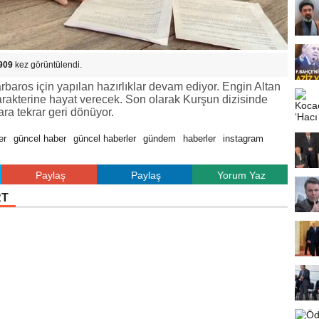
909
kez görüntülendi.
rbaros için yapılan hazırlıklar devam ediyor. Engin Altan
karakterine hayat verecek. Son olarak Kurşun dizisinde
ra tekrar geri dönüyor.
er
güncel haber
güncel haberler
gündem
haberler
instagram
Paylaş
Paylaş
Yorum Yaz
RT