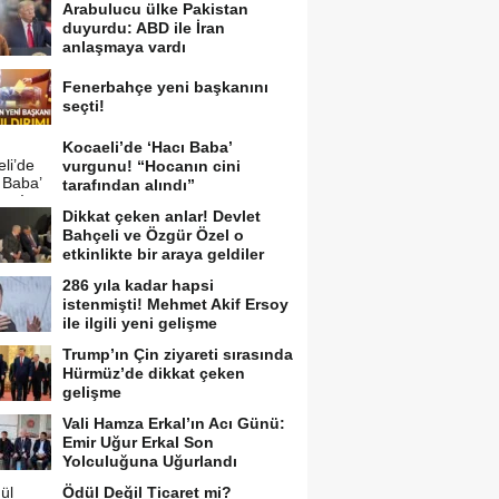
Arabulucu ülke Pakistan
duyurdu: ABD ile İran
anlaşmaya vardı
Fenerbahçe yeni başkanını
seçti!
Kocaeli’de ‘Hacı Baba’
vurgunu! “Hocanın cini
tarafından alındı”
Dikkat çeken anlar! Devlet
Bahçeli ve Özgür Özel o
etkinlikte bir araya geldiler
286 yıla kadar hapsi
istenmişti! Mehmet Akif Ersoy
ile ilgili yeni gelişme
Trump’ın Çin ziyareti sırasında
Hürmüz’de dikkat çeken
gelişme
Vali Hamza Erkal’ın Acı Günü:
Emir Uğur Erkal Son
Yolculuğuna Uğurlandı
Ödül Değil Ticaret mi?