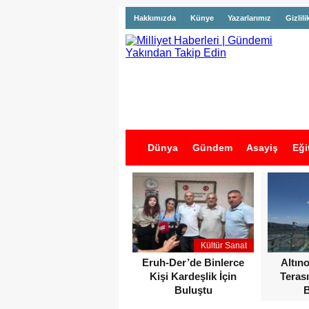
Hakkımızda
Künye
Yazarlarımız
Gizlili
Dünya
Gündem
Asayiş
Eği
İş İlanları
Kültür Sanat
Eruh-Der’de Binlerce
Altın
Kişi Kardeşlik İçin
Terası
Buluştu
B