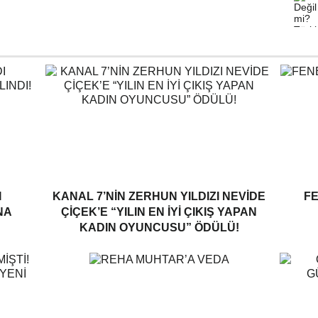
I
KANAL 7’NİN ZERHUN YILDIZI NEVİDE
F
NA
ÇİÇEK’E “YILIN EN İYİ ÇIKIŞ YAPAN
KADIN OYUNCUSU” ÖDÜLÜ!