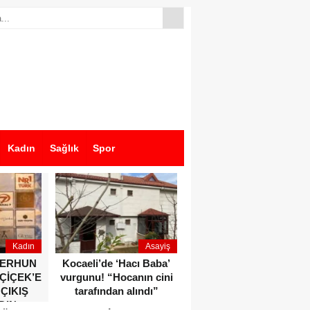
Kadın
Sağlık
Spor
Kadın
Asayiş
Ekonomi
ZERHUN
Kocaeli’de ‘Hacı Baba’
Dikkat çeken anlar!
 ÇİÇEK’E
vurgunu! “Hocanın cini
Devlet Bahçeli ve Özgür
 ÇIKIŞ
tarafından alındı”
Özel o etkinlikte bir
DIN
araya geldiler