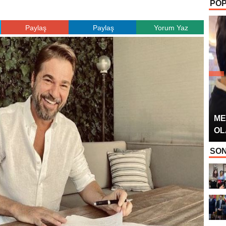
POP
OYUNCUSU” 
Paylaş
Paylaş
Yorum Yaz
ME
OL
SON