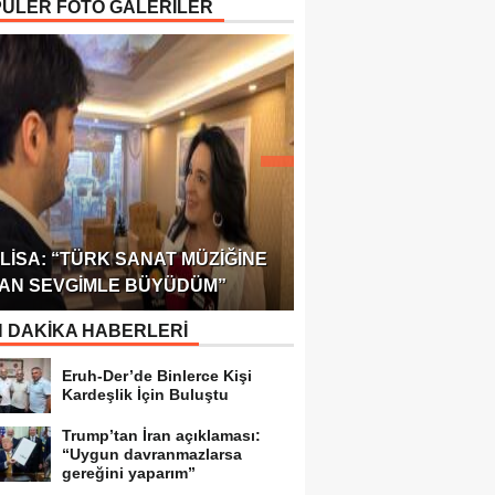
ÜLER FOTO GALERİLER
ÖDÜLÜ!
ULUSLARARASI SAĞL
LISA: “TÜRK SANAT MÜZIĞINE
FEDERASYONU 75 Ü
AN SEVGIMLE BÜYÜDÜM”
TEMSILCILIK VERDI
 DAKİKA HABERLERİ
Eruh-Der’de Binlerce Kişi
Kardeşlik İçin Buluştu
Trump’tan İran açıklaması:
“Uygun davranmazlarsa
gereğini yaparım”