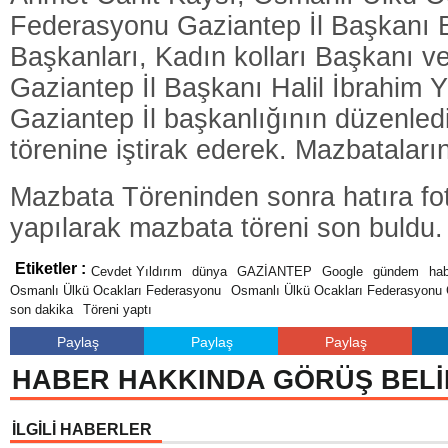
Federasyonu Gaziantep İl Başkanı B
Başkanları, Kadın kolları Başkanı ve
Gaziantep İl Başkanı Halil İbrahim Y
Gaziantep İl başkanlığının düzenle
törenine iştirak ederek. Mazbatalarını
Mazbata Töreninden sonra hatıra fo
yapılarak mazbata töreni son buldu.
Etiketler :
Cevdet Yıldırım
dünya
GAZİANTEP
Google
gündem
ha
Osmanlı Ülkü Ocakları Federasyonu
Osmanlı Ülkü Ocakları Federasyonu
son dakika
Töreni yaptı
Paylaş
Paylaş
Paylaş
HABER HAKKINDA GÖRÜŞ BELİ
İLGİLİ HABERLER