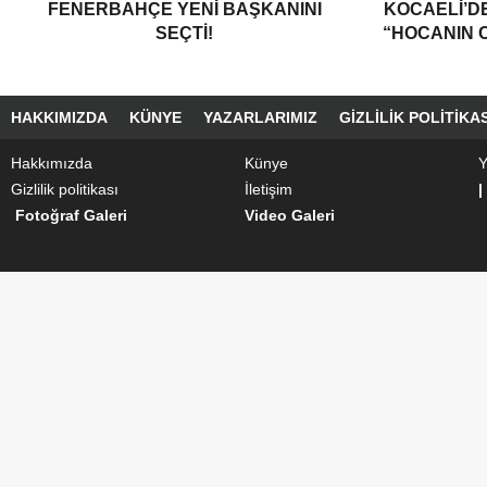
FENERBAHÇE YENI BAŞKANINI
KOCAELI’DE
SEÇTI!
“HOCANIN C
HAKKIMIZDA
KÜNYE
YAZARLARIMIZ
GIZLILIK POLITIKAS
Hakkımızda
Künye
Y
Gizlilik politikası
İletişim
|
Fotoğraf Galeri
Video Galeri