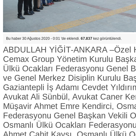
Bu haber 30 Ağustos 2020 - 0:01 'de eklendi.
67.837
kez görüntülendi.
ABDULLAH YİĞİT-ANKARA –Özel 
Cemax Group Yönetim Kurulu Başka
Ülkü Ocakları Federasyonu Genel B
ve Genel Merkez Disiplin Kurulu Ba
Gaziantepli İş Adamı Cevdet Yıldırı
Avukat Ali Sünbül, Avukat Caner Ken
Müşavir Ahmet Emre Kendirci, Osma
Federasyonu Genel Başkan Vekili O
Osmanlı Ülkü Ocakları Federasyon
Ahmet Cahit Kaysı, Osmanlı Ülkü O