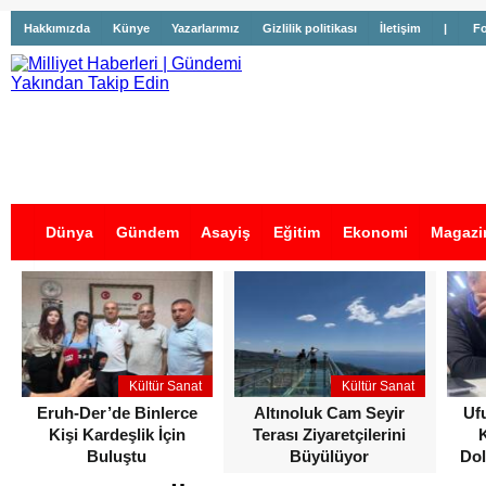
Hakkımızda
Künye
Yazarlarımız
Gizlilik politikası
İletişim
|
Fo
Dünya
Gündem
Asayiş
Eğitim
Ekonomi
Magazi
İş İlanları
Kültür Sanat
Kültür Sanat
Eruh-Der’de Binlerce
Altınoluk Cam Seyir
Uf
Kişi Kardeşlik İçin
Terası Ziyaretçilerini
Buluştu
Büyülüyor
Dol