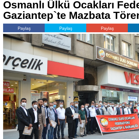
Osmanlı Ülkü Ocakları Fe
Gaziantep`te Mazbata Tören
Paylaş
Paylaş
Paylaş