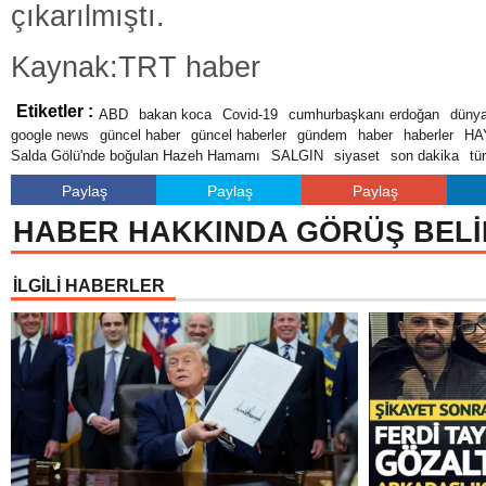
çıkarılmıştı.
Kaynak:TRT haber
Etiketler :
ABD
bakan koca
Covid-19
cumhurbaşkanı erdoğan
düny
google news
güncel haber
güncel haberler
gündem
haber
haberler
HA
Salda Gölü'nde boğulan Hazeh Hamamı
SALGIN
siyaset
son dakika
tü
Paylaş
Paylaş
Paylaş
HABER HAKKINDA GÖRÜŞ BELİ
İLGİLİ HABERLER