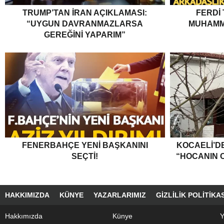
TRUMP’TAN İRAN AÇIKLAMASI:
FERDI
“UYGUN DAVRANMAZLARSA
MUHAMM
GEREĞINI YAPARIM”
FENERBAHÇE YENI BAŞKANINI
KOCAELI’DE
SEÇTI!
“HOCANIN C
HAKKIMIZDA
KÜNYE
YAZARLARIMIZ
GIZLILIK POLITIKAS
Hakkımızda
Künye
Y