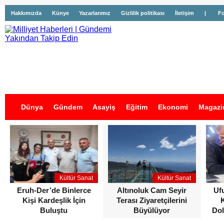
Hakkımızda
Künye
Yazarlarımız
Gizlilik politikası
İletişim
|
Fo
Dünya
Gündem
Asayiş
Eğitim
Ekonomi
Magazi
İş İlanları
Kültür Sanat
Kültür Sanat
Eruh-Der’de Binlerce
Altınoluk Cam Seyir
Uf
Kişi Kardeşlik İçin
Terası Ziyaretçilerini
Buluştu
Büyülüyor
Dol