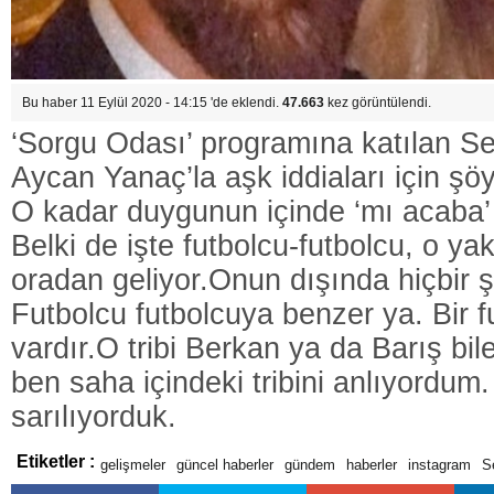
Bu haber 11 Eylül 2020 - 14:15 'de eklendi.
47.663
kez görüntülendi.
‘Sorgu Odası’ programına katılan Se
Aycan Yanaç’la aşk iddiaları için şö
O kadar duygunun içinde ‘mı acaba’ 
Belki de işte futbolcu-futbolcu, o ya
oradan geliyor.Onun dışında hiçbir ş
Futbolcu futbolcuya benzer ya. Bir fu
vardır.O tribi Berkan ya da Barış bi
ben saha içindeki tribini anlıyordum
sarılıyorduk.
Etiketler :
gelişmeler
güncel haberler
gündem
haberler
instagram
S