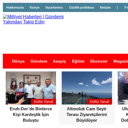
Hakkımızda
Künye
Yazarlarımız
Gizlilik politikası
İletişim
|
Fo
Dünya
Gündem
Asayiş
Eğitim
Ekonomi
Magazi
İş İlanları
Kültür Sanat
Kültür Sanat
Eruh-Der’de Binlerce
Altınoluk Cam Seyir
Uf
Kişi Kardeşlik İçin
Terası Ziyaretçilerini
Buluştu
Büyülüyor
Dol