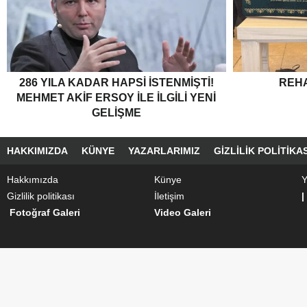
286 YILA KADAR HAPSI ISTENMIŞTI!
REH
MEHMET AKIF ERSOY ILE ILGILI YENI
GELIŞME
HAKKIMIZDA
KÜNYE
YAZARLARIMIZ
GIZLILIK POLITIKAS
Hakkımızda
Künye
Y
Gizlilik politikası
İletişim
|
Fotoğraf Galeri
Video Galeri