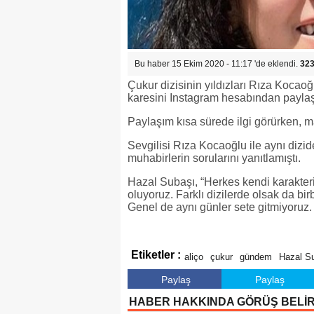
Bu haber 15 Ekim 2020 - 11:17 'de eklendi.
323
Çukur dizisinin yıldızları Rıza Kocaoğ
karesini Instagram hesabından paylaş
Paylaşım kısa sürede ilgi görürken,
Sevgilisi Rıza Kocaoğlu ile aynı dizi
muhabirlerin sorularını yanıtlamıştı.
Hazal Subaşı, “Herkes kendi karakter
oluyoruz. Farklı dizilerde olsak da bi
Genel de aynı günler sete gitmiyoruz
Etiketler :
aliço
çukur
gündem
Hazal S
Paylaş
Paylaş
HABER HAKKINDA GÖRÜŞ BELİ