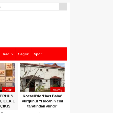
Kadın
Sağlık
Spor
Kadın
Asayiş
Ekonomi
ZERHUN
Kocaeli’de ‘Hacı Baba’
Dikkat çeken anlar!
 ÇİÇEK’E
vurgunu! “Hocanın cini
Devlet Bahçeli ve Özgür
 ÇIKIŞ
tarafından alındı”
Özel o etkinlikte bir
DIN
araya geldiler