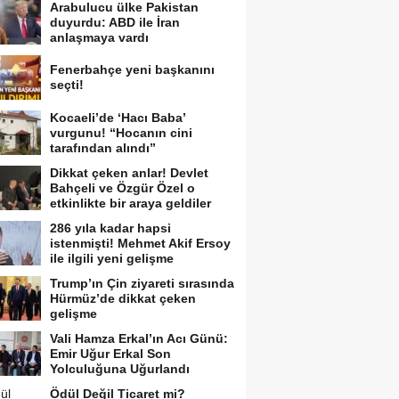
Arabulucu ülke Pakistan
duyurdu: ABD ile İran
anlaşmaya vardı
Fenerbahçe yeni başkanını
seçti!
Kocaeli’de ‘Hacı Baba’
vurgunu! “Hocanın cini
tarafından alındı”
Dikkat çeken anlar! Devlet
Bahçeli ve Özgür Özel o
etkinlikte bir araya geldiler
286 yıla kadar hapsi
istenmişti! Mehmet Akif Ersoy
ile ilgili yeni gelişme
Trump’ın Çin ziyareti sırasında
Hürmüz’de dikkat çeken
gelişme
Vali Hamza Erkal’ın Acı Günü:
Emir Uğur Erkal Son
Yolculuğuna Uğurlandı
Ödül Değil Ticaret mi?