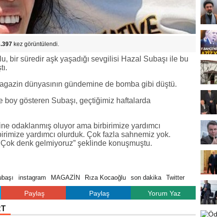
.397
kez görüntülendi.
lu, bir süredir aşk yaşadığı sevgilisi Hazal Subaşı ile bu
tı.
 magazin dünyasının gündemine de bomba gibi düştü.
de boy gösteren Subaşı, geçtiğimiz haftalarda
ine odaklanmış oluyor ama birbirimize yardımcı
rbirimize yardımcı olurduk. Çok fazla sahnemiz yok.
. Çok denk gelmiyoruz” şeklinde konuşmuştu.
ubaşı
instagram
MAGAZİN
Rıza Kocaoğlu
son dakika
Twitter
Paylaş
Paylaş
Yorum Yaz
RT