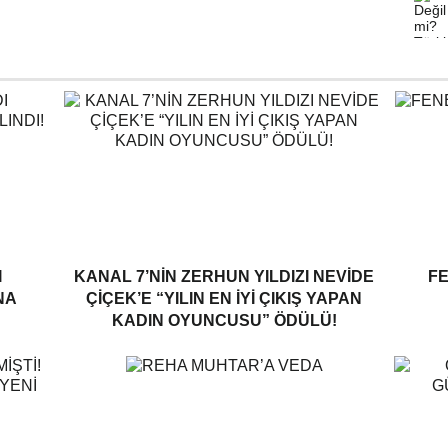
I
KANAL 7’NİN ZERHUN YILDIZI NEVİDE
F
NA
ÇİÇEK’E “YILIN EN İYİ ÇIKIŞ YAPAN
KADIN OYUNCUSU” ÖDÜLÜ!