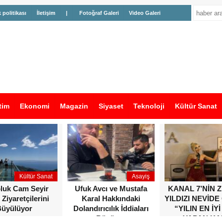
k politikası
İletişim
|
Fotoğraf Galeri
Video Galeri
tim
Ekonomi
Magazin
Siyaset
Teknoloji
Kültür Sanat
Kültür Sanat
Asayiş
oluk Cam Seyir
Ufuk Avcı ve Mustafa
KANAL 7’NİN 
 Ziyaretçilerini
Karal Hakkındaki
YILDIZI NEVİDE
üyülüyor
Dolandırıcılık İddiaları
“YILIN EN İYİ
Büyüyor
YAPAN KA