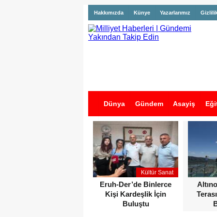
Hakkımızda
Künye
Yazarlarımız
Gizlili
Dünya
Gündem
Asayiş
Eği
İş İlanları
Kültür Sanat
Eruh-Der’de Binlerce
Altın
Kişi Kardeşlik İçin
Terası
Buluştu
B