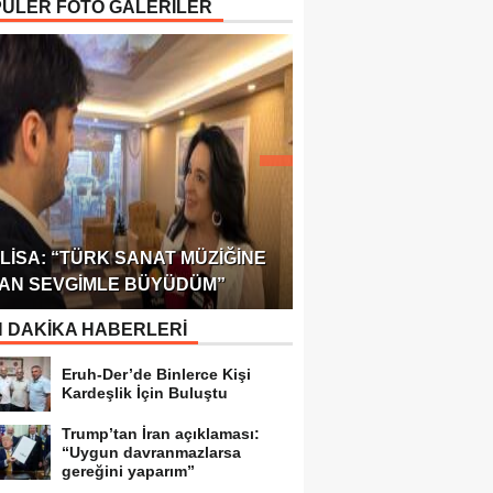
ÜLER FOTO GALERİLER
ÖDÜLÜ!
ULUSLARARASI SAĞL
LISA: “TÜRK SANAT MÜZIĞINE
FEDERASYONU 75 Ü
AN SEVGIMLE BÜYÜDÜM”
TEMSILCILIK VERDI
 DAKİKA HABERLERİ
Eruh-Der’de Binlerce Kişi
Kardeşlik İçin Buluştu
Trump’tan İran açıklaması:
“Uygun davranmazlarsa
gereğini yaparım”