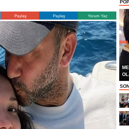
POP
OYUNCUSU” 
Paylaş
Paylaş
Yorum Yaz
ME
OL
SON