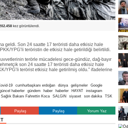
202.458
kez görüntülendi.
 geldi. Son 24 saatte 17 teröristi daha etkisiz hale
K/YPG’li teröristin de etkisiz hale getirildiği belirtildi.
vvetlerinin terörle mücadelesi gece-gündüz, dağ-bayır
etçik son 24 saatte 17 teröristi daha etkisiz hale
YPG’li terörist etkisiz hale getirilmiş oldu.” ifadelerine
ovid-19
cumhurbaşkanı erdoğan
dünya
gelişmeler
Google
güncel haberler
gündem
haber
haberler
HAYAT
instagram
Sağlık Bakanı Fahrettin Koca
SALGIN
siyaset
son dakika
TSK
Paylaş
Paylaş
Yorum Yaz
RT