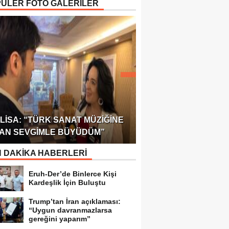
ÜLER FOTO GALERİLER
ÖDÜLÜ!
ULUSLARARASI SAĞL
LISA: “TÜRK SANAT MÜZIĞINE
FEDERASYONU 75 Ü
AN SEVGIMLE BÜYÜDÜM”
TEMSILCILIK VERDI
 DAKİKA HABERLERİ
Eruh-Der’de Binlerce Kişi
Kardeşlik İçin Buluştu
Trump’tan İran açıklaması:
“Uygun davranmazlarsa
gereğini yaparım”