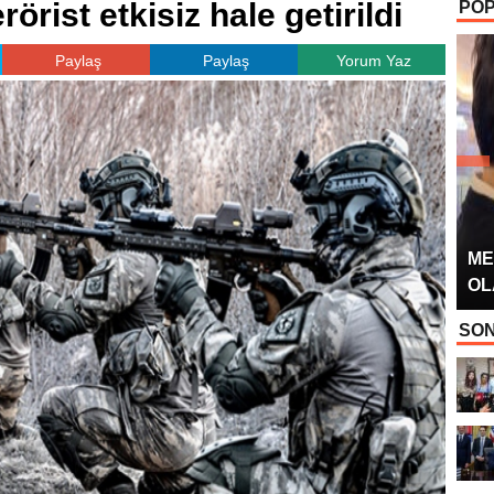
örist etkisiz hale getirildi
POP
OYUNCUSU” 
Paylaş
Paylaş
Yorum Yaz
ME
OL
SON