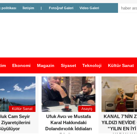
k politikası
İletişim
|
Fotoğraf Galeri
Video Galeri
tim
Ekonomi
Magazin
Siyaset
Teknoloji
Kültür Sanat
Kültür Sanat
Asayiş
oluk Cam Seyir
Ufuk Avcı ve Mustafa
KANAL 7’NİN 
 Ziyaretçilerini
Karal Hakkındaki
YILDIZI NEVİDE
üyülüyor
Dolandırıcılık İddiaları
“YILIN EN İYİ
Büyüyor
YAPAN KA