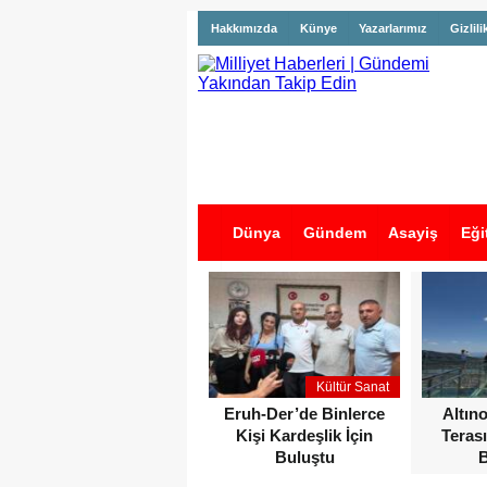
Hakkımızda
Künye
Yazarlarımız
Gizlili
Dünya
Gündem
Asayiş
Eği
İş İlanları
Kültür Sanat
Eruh-Der’de Binlerce
Altın
Kişi Kardeşlik İçin
Terası
Buluştu
B