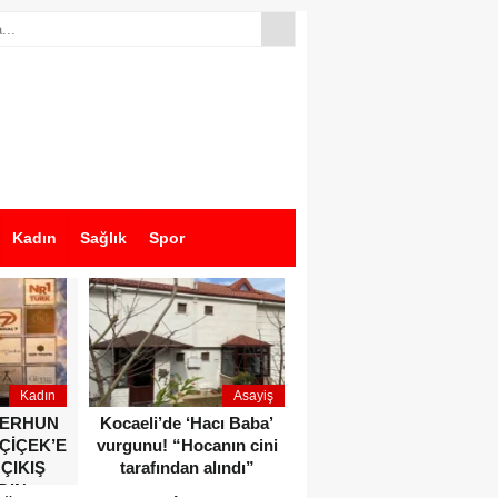
Kadın
Sağlık
Spor
Kadın
Asayiş
Ekonomi
ZERHUN
Kocaeli’de ‘Hacı Baba’
Dikkat çeken anlar!
 ÇİÇEK’E
vurgunu! “Hocanın cini
Devlet Bahçeli ve Özgür
 ÇIKIŞ
tarafından alındı”
Özel o etkinlikte bir
DIN
araya geldiler