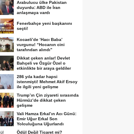
Arabulucu ülke Pakistan
duyurdu: ABD ile İran
anlaşmaya vardı
Fenerbahçe yeni başkanını
seçti!
Kocaeli’de ‘Hacı Baba’
vurgunu! “Hocanın cini
tarafından alındı”
Dikkat çeken anlar! Devlet
Bahçeli ve Özgür Özel o
etkinlikte bir araya geldiler
286 yıla kadar hapsi
istenmişti! Mehmet Akif Ersoy
ile ilgili yeni gelişme
Trump’ın Çin ziyareti sırasında
Hürmüz’de dikkat çeken
gelişme
Vali Hamza Erkal’ın Acı Günü:
Emir Uğur Erkal Son
Yolculuğuna Uğurlandı
Ödül Değil Ticaret mi?