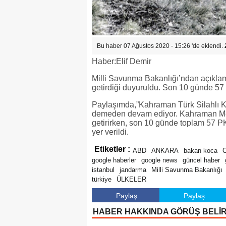
Bu haber 07 Ağustos 2020 - 15:26 'de eklendi.
Haber:Elif Demir
Milli Savunma Bakanlığı’ndan açıklama
getirdiği duyuruldu. Son 10 günde 57 PK
Paylaşımda,”Kahraman Türk Silahlı Ku
demeden devam ediyor. Kahraman Mehm
getirirken, son 10 günde toplam 57 PKK/
yer verildi.
Etiketler :
ABD
ANKARA
bakan koca
C
google haberler
google news
güncel haber
istanbul
jandarma
Milli Savunma Bakanlığı
türkiye
ÜLKELER
Paylaş
Paylaş
HABER HAKKINDA GÖRÜŞ BELİ