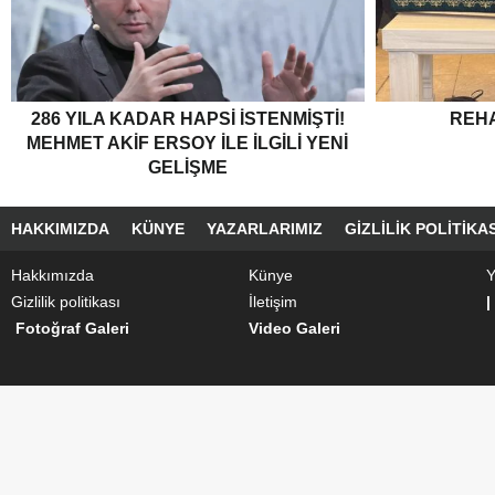
286 YILA KADAR HAPSI ISTENMIŞTI!
REH
MEHMET AKIF ERSOY ILE ILGILI YENI
GELIŞME
HAKKIMIZDA
KÜNYE
YAZARLARIMIZ
GIZLILIK POLITIKAS
Hakkımızda
Künye
Y
Gizlilik politikası
İletişim
|
Fotoğraf Galeri
Video Galeri