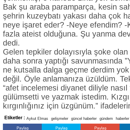
Bak şu araba paramparça, kesin sahi
şehrin kuzeybatı yakası daha çok h
neye işaret eder? -Neye efendim? 
fazla ateist olduğuna. Şu yanma d
dedi.
Gelen tepkiler dolayısıyla şoke ola
daha sonra yaptığı savunmasında ”
ne kutsalla dalga geçme derdim yok
değil. Öyle anlamanıza üzüldüm. Tek
“afet incelemesi diyanet diliyle nasıl y
gülümsetti ve yazmak istedim. Kızgı
kırgınlığınız için üzgünüm.” ifadeleri
Etiketler :
Aykut Elmas
gelişmeler
güncel haberler
gündem
haberler
Paylaş
Paylaş
Paylaş