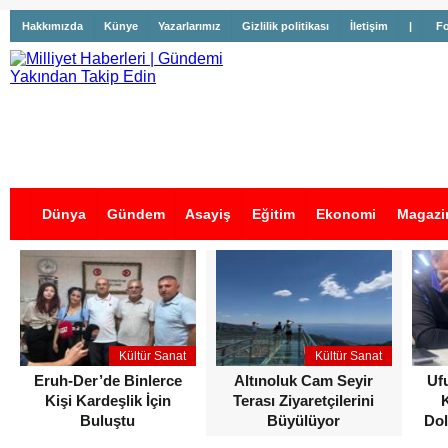
Hakkımızda
Künye
Yazarlarımız
Gizlilik politikası
İletişim
|
Fo
Dünya
Gündem
Asayiş
Eğitim
Ekonomi
Magazi
İş İlanları
Kültür Sanat
Kültür Sanat
Eruh-Der’de Binlerce
Altınoluk Cam Seyir
Uf
Kişi Kardeşlik İçin
Terası Ziyaretçilerini
Buluştu
Büyülüyor
Dol