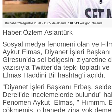
Bu haber 26 Ağustos 2020 - 11:05 'de eklendi.
110.643
kez görüntülendi.
Haber:Özlem Aslantürk
Sosyal medya fenomeni olan ve Film
Aykut Elmas, Diyanet İşleri Başkanı 
Giresun’da sel bölgesini ziyaretine d
yazısıyla Twitter’da tepki topladı ve
Elmas Haddini Bil hashtag’i açıldı.
”Diyanet İşleri Başkanı Erbaş, selde
Dereli’de incelemelerde bulundu” hab
Fenomen Aykut Elmas, ”-Hımmm. B
çökmemiş, o hanede zina yok demek