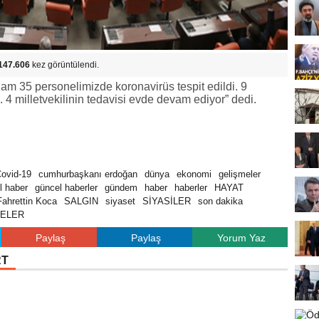
147.606
kez görüntülendi.
 35 personelimizde koronavirüs tespit edildi. 9
tı. 4 milletvekilinin tedavisi evde devam ediyor” dedi.
ovid-19
cumhurbaşkanı erdoğan
dünya
ekonomi
gelişmeler
l haber
güncel haberler
gündem
haber
haberler
HAYAT
Fahrettin Koca
SALGIN
siyaset
SİYASİLER
son dakika
KELER
Paylaş
Paylaş
Yorum Yaz
RT