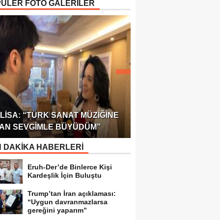
ÜLER FOTO GALERİLER
ÖDÜLÜ!
ULUSLARARASI SAĞL
LISA: “TÜRK SANAT MÜZIĞINE
FEDERASYONU 75 Ü
AN SEVGIMLE BÜYÜDÜM”
TEMSILCILIK VERDI
 DAKİKA HABERLERİ
Eruh-Der’de Binlerce Kişi
Kardeşlik İçin Buluştu
Trump’tan İran açıklaması:
“Uygun davranmazlarsa
gereğini yaparım”