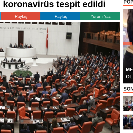
koronavirüs tespit edildi
POP
OYUNCUSU” 
Paylaş
Paylaş
Yorum Yaz
ME
OL
SON