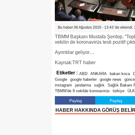
Bu haber 06 Ağustos 2020 - 13:43 'de eklendi.
TBMM Başkanı Mustafa Şentop, “Toplam
vekilin de koronavirüs testi pozitif çık
Ayrıntılar geliyor…
Kaynak:TRT haber
Etiketler :
ABD
ANKARA
bakan koca
C
Google
google haberler
google news
günce
instagram
jandarma
sağlık
Sağlık Bakanı 
TBMM'de 9 vekilde koronavirüs
türkiye
ÜL
Paylaş
Paylaş
HABER HAKKINDA GÖRÜŞ BELİ