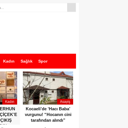
Kadın
Sağlık
Spor
Kadın
Asayiş
Ekonomi
ZERHUN
Kocaeli’de ‘Hacı Baba’
Dikkat çeken anlar!
 ÇİÇEK’E
vurgunu! “Hocanın cini
Devlet Bahçeli ve Özgür
 ÇIKIŞ
tarafından alındı”
Özel o etkinlikte bir
DIN
araya geldiler