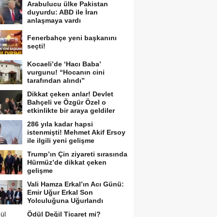
Arabulucu ülke Pakistan
duyurdu: ABD ile İran
anlaşmaya vardı
Fenerbahçe yeni başkanını
seçti!
Kocaeli’de ‘Hacı Baba’
vurgunu! “Hocanın cini
tarafından alındı”
Dikkat çeken anlar! Devlet
Bahçeli ve Özgür Özel o
etkinlikte bir araya geldiler
286 yıla kadar hapsi
istenmişti! Mehmet Akif Ersoy
ile ilgili yeni gelişme
Trump’ın Çin ziyareti sırasında
Hürmüz’de dikkat çeken
gelişme
Vali Hamza Erkal’ın Acı Günü:
Emir Uğur Erkal Son
Yolculuğuna Uğurlandı
Ödül Değil Ticaret mi?