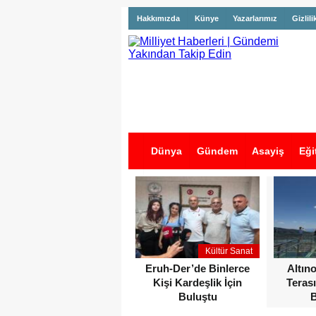
Hakkımızda
Künye
Yazarlarımız
Gizlili
Dünya
Gündem
Asayiş
Eği
İş İlanları
Kültür Sanat
Eruh-Der’de Binlerce
Altın
Kişi Kardeşlik İçin
Terası
Buluştu
B