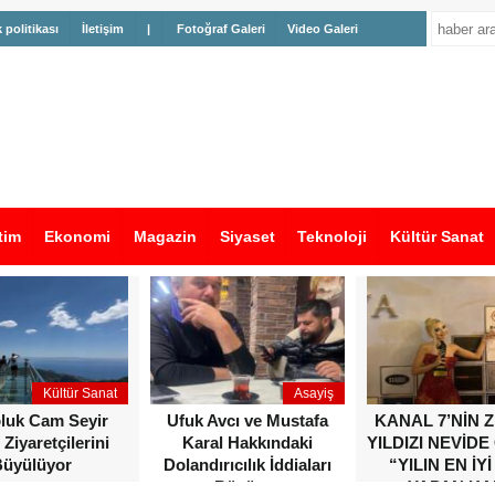
k politikası
İletişim
|
Fotoğraf Galeri
Video Galeri
tim
Ekonomi
Magazin
Siyaset
Teknoloji
Kültür Sanat
Kültür Sanat
Asayiş
oluk Cam Seyir
Ufuk Avcı ve Mustafa
KANAL 7’NİN 
 Ziyaretçilerini
Karal Hakkındaki
YILDIZI NEVİDE
üyülüyor
Dolandırıcılık İddiaları
“YILIN EN İYİ
Büyüyor
YAPAN KA