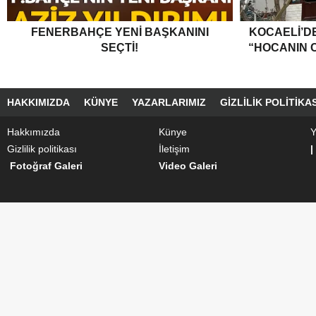
FENERBAHÇE YENI BAŞKANINI
KOCAELI’DE
SEÇTI!
“HOCANIN C
HAKKIMIZDA
KÜNYE
YAZARLARIMIZ
GIZLILIK POLITIKAS
Hakkımızda
Künye
Y
Gizlilik politikası
İletişim
|
Fotoğraf Galeri
Video Galeri