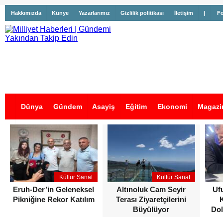
Hakkımızda
Künye
Yazarlarımız
Gizlilik politikası
İletişim
|
Fo
Dünya
Gündem
Asayiş
Eğitim
Ekonomi
Magazi
İş İlanları
Kültür Sanat
Kültür Sanat
Eruh-Der’in Geleneksel
Altınoluk Cam Seyir
Uf
Pikniğine Rekor Katılım
Terası Ziyaretçilerini
Büyülüyor
Dol