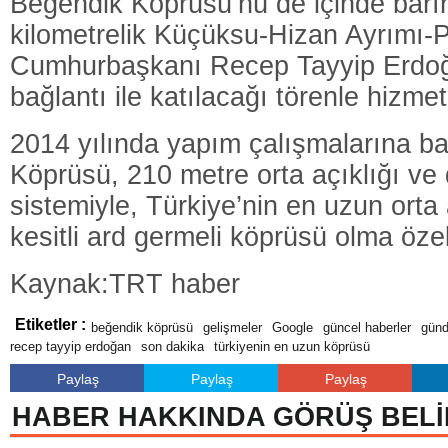
Beğendik Köprüsü’nü de içinde barı
kilometrelik Küçüksu-Hizan Ayrımı-Pe
Cumhurbaşkanı Recep Tayyip Erdoğa
bağlantı ile katılacağı törenle hizme
2014 yılında yapım çalışmalarına b
Köprüsü, 210 metre orta açıklığı ve
sistemiyle, Türkiye’nin en uzun orta 
kesitli ard germeli köprüsü olma özel
Kaynak:TRT haber
Etiketler :
beğendik köprüsü
gelişmeler
Google
güncel haberler
gün
recep tayyip erdoğan
son dakika
türkiyenin en uzun köprüsü
Paylaş
Paylaş
Paylaş
HABER HAKKINDA GÖRÜŞ BELİ