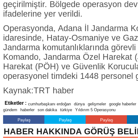
geçirilmiştir. Bölgede operasyon de
ifadelerine yer verildi.
Operasyonda, Adana İl Jandarma Ko
idaresinde, Hatay-Osmaniye ve Gazi
Jandarma komutanlıklarında görevl
Komando, Jandarma Özel Harekat (
Harekat (PÖH) ve Güvenlik Korucul
operasyonel timdeki 1448 personel 
Kaynak:TRT haber
Etiketler :
cumhurbaşkanı erdoğan
dünya
gelişmeler
google haberler
gündem
haberler
son dakika
türkiye
Yıldırım 5 Operasyonu
Paylaş
Paylaş
Paylaş
HABER HAKKINDA GÖRÜŞ BELİ