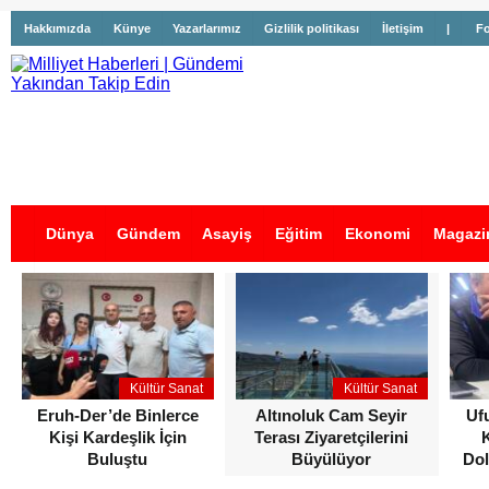
Hakkımızda
Künye
Yazarlarımız
Gizlilik politikası
İletişim
|
Fo
Dünya
Gündem
Asayiş
Eğitim
Ekonomi
Magazi
İş İlanları
Kültür Sanat
Kültür Sanat
Eruh-Der’de Binlerce
Altınoluk Cam Seyir
Uf
Kişi Kardeşlik İçin
Terası Ziyaretçilerini
Buluştu
Büyülüyor
Dol