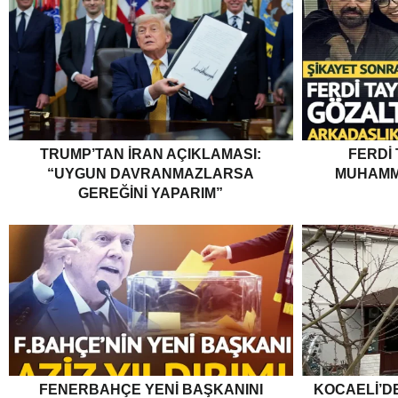
TRUMP’TAN İRAN AÇIKLAMASI:
FERDI
“UYGUN DAVRANMAZLARSA
MUHAMM
GEREĞINI YAPARIM”
FENERBAHÇE YENI BAŞKANINI
KOCAELI’DE