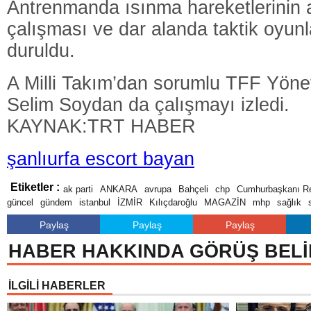
Antrenmanda ısınma hareketlerinin 
çalışması ve dar alanda taktik oyunl
duruldu.
A Milli Takım’dan sorumlu TFF Yöne
Selim Soydan da çalışmayı izledi.
KAYNAK:TRT HABER
şanlıurfa escort bayan
Etiketler :
ak parti
ANKARA
avrupa
Bahçeli
chp
Cumhurbaşkanı Re
güncel
gündem
istanbul
İZMİR
Kılıçdaroğlu
MAGAZİN
mhp
sağlık
Paylaş
Paylaş
Paylaş
HABER HAKKINDA GÖRÜŞ BELİ
İLGİLİ HABERLER