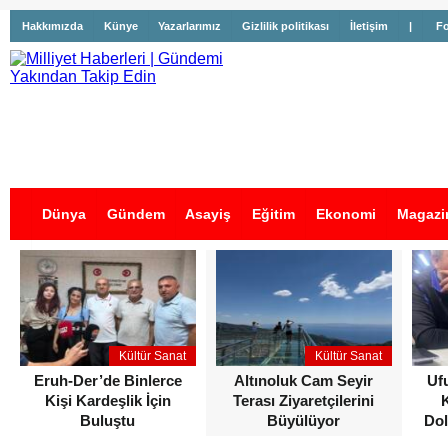
Hakkımızda
Künye
Yazarlarımız
Gizlilik politikası
İletişim
|
Fo
Dünya
Gündem
Asayiş
Eğitim
Ekonomi
Magazi
İş İlanları
Kültür Sanat
Kültür Sanat
Eruh-Der’de Binlerce
Altınoluk Cam Seyir
Uf
Kişi Kardeşlik İçin
Terası Ziyaretçilerini
Buluştu
Büyülüyor
Dol