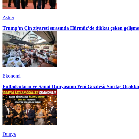
Asker
Trump’ın Çin ziyareti sırasında Hürmüz’de dikkat çeken gelişme
Ekonomi
Futbolcuların ve Sanat Dünyasının Yeni Gözdesi: Sarıtaş Oçakba
Dünya