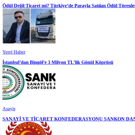
Ödül Değil Ticaret mi? Türkiye’de Parayla Satılan Ödül Törenler
Yerel Haber
İstanbul’dan Bingöl’e 3 Milyon TL’lik Gönül Köprüsü
Asayiş
SANAYİ VE TİCARET KONFEDERASYONU SANKON DAN 