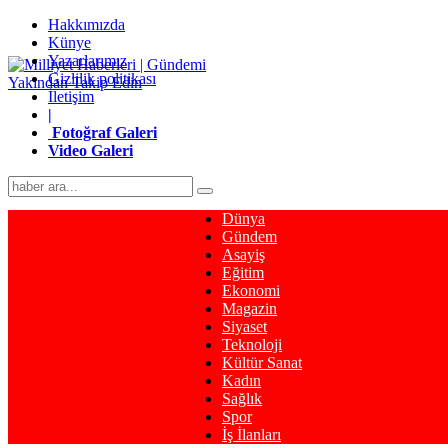
Hakkımızda
Künye
Yazarlarımız
Gizlilik politikası
İletişim
|
Fotoğraf Galeri
Video Galeri
Dünya
Gündem
Asayiş
Eğitim
Ekonomi
Magazin
Siyaset
Teknoloji
Kültür Sanat
Kadın
Sağlık
Spor
İş İlanları