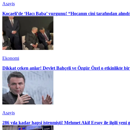
Asayiş
Kocaeli’de ‘Hacı Baba’ vurgunu! “Hocanın cini tarafından alındı
Ekonomi
Dikkat çeken anlar! Devlet Bahçeli ve Özgür Özel o etkinlikte bir
Asayiş
286 yıla kadar hapsi istenmişti! Mehmet Akif Ersoy ile ilgili yeni 