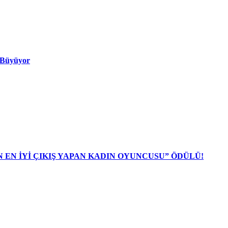
ı Büyüyor
N EN İYİ ÇIKIŞ YAPAN KADIN OYUNCUSU” ÖDÜLÜ!