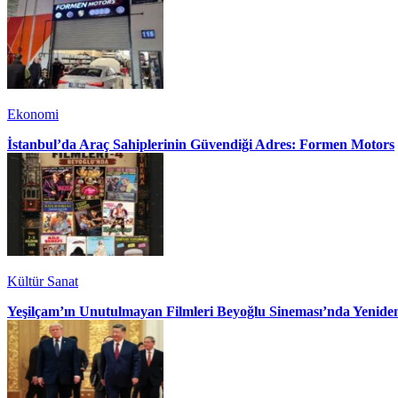
Ekonomi
İstanbul’da Araç Sahiplerinin Güvendiği Adres: Formen Motors
Kültür Sanat
Yeşilçam’ın Unutulmayan Filmleri Beyoğlu Sineması’nda Yenide