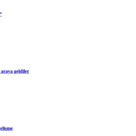
”
 araya geldiler
gelişme