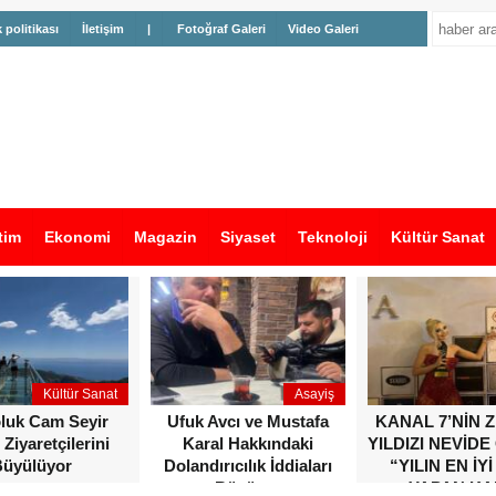
k politikası
İletişim
|
Fotoğraf Galeri
Video Galeri
tim
Ekonomi
Magazin
Siyaset
Teknoloji
Kültür Sanat
Kültür Sanat
Asayiş
oluk Cam Seyir
Ufuk Avcı ve Mustafa
KANAL 7’NİN 
 Ziyaretçilerini
Karal Hakkındaki
YILDIZI NEVİDE
üyülüyor
Dolandırıcılık İddiaları
“YILIN EN İYİ
Büyüyor
YAPAN KA