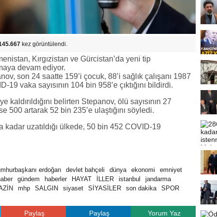
145.667
kez görüntülendi.
nistan, Kırgızistan ve Gürcistan’da yeni tip
lmaya devam ediyor.
v, son 24 saatte 159’i çocuk, 88’i sağlık çalışanı 1987
D-19 vaka sayısının 104 bin 958’e çıktığını bildirdi.
 kaldırıldığını belirten Stepanov, ölü sayısının 27
ise 500 artarak 52 bin 235’e ulaştığını söyledi.
 kadar uzatıldığı ülkede, 50 bin 452 COVID-19
umhurbaşkanı erdoğan
devlet bahçeli
dünya
ekonomi
emniyet
haber
gündem
haberler
HAYAT
İLLER
istanbul
jandarma
AZİN
mhp
SALGIN
siyaset
SİYASİLER
son dakika
SPOR
Paylaş
Paylaş
Yorum Yaz