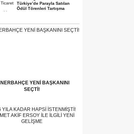
Türkiye’de Parayla Satılan
Ödül Törenleri Tartışma
Yarattı”
ENERBAHÇE YENI BAŞKANINI
SEÇTI!