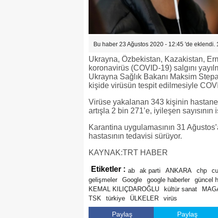
Bu haber 23 Ağustos 2020 - 12:45 'de eklendi.
Ukrayna, Özbekistan, Kazakistan, Erme
koronavirüs (COVID-19) salgını yayı
Ukrayna Sağlık Bakanı Maksim Stepano
kişide virüsün tespit edilmesiyle COVI
Virüse yakalanan 343 kişinin hastaneye
artışla 2 bin 271’e, iyileşen sayısının 
Karantina uygulamasının 31 Ağustos’a
hastasının tedavisi sürüyor.
KAYNAK:TRT HABER
Etiketler :
ab
ak parti
ANKARA
chp
c
gelişmeler
Google
google haberler
güncel 
KEMAL KILIÇDAROĞLU
kültür sanat
MAG
TSK
türkiye
ÜLKELER
virüs
Paylaş
Paylaş