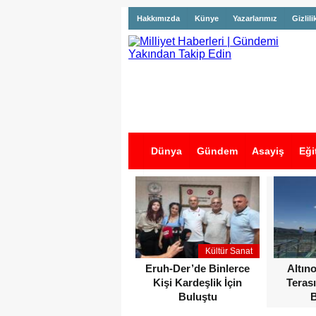
Hakkımızda
Künye
Yazarlarımız
Gizlili
Dünya
Gündem
Asayiş
Eği
İş İlanları
Kültür Sanat
Eruh-Der’de Binlerce
Altın
Kişi Kardeşlik İçin
Terası
Buluştu
B