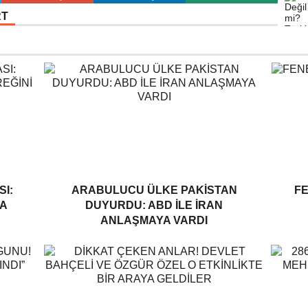
RT
I:
ARABULUCU ÜLKE PAKISTAN
F
A
DUYURDU: ABD ILE İRAN
ANLAŞMAYA VARDI