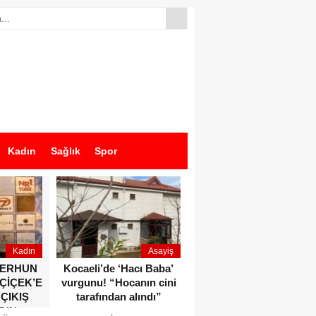
Kadın
Sağlık
Spor
Kadın
Asayiş
Ekonomi
ZERHUN
Kocaeli’de ‘Hacı Baba’
Dikkat çeken anlar!
 ÇİÇEK’E
vurgunu! “Hocanın cini
Devlet Bahçeli ve Özgür
 ÇIKIŞ
tarafından alındı”
Özel o etkinlikte bir
DIN
araya geldiler