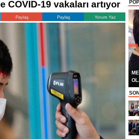
e COVID-19 vakaları artıyor
POP
OYUNCUSU” 
Paylaş
Paylaş
Yorum Yaz
ME
OL
SON