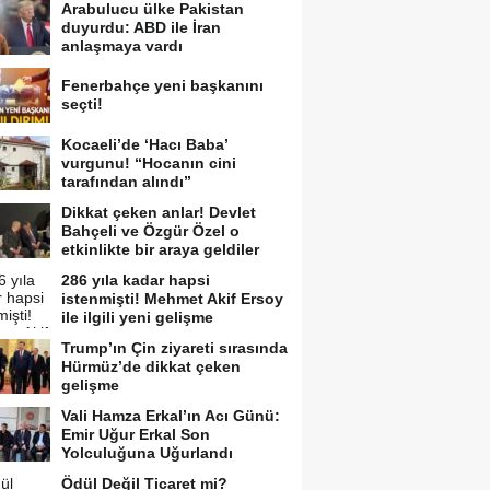
Arabulucu ülke Pakistan
duyurdu: ABD ile İran
anlaşmaya vardı
Fenerbahçe yeni başkanını
seçti!
Kocaeli’de ‘Hacı Baba’
vurgunu! “Hocanın cini
tarafından alındı”
Dikkat çeken anlar! Devlet
Bahçeli ve Özgür Özel o
etkinlikte bir araya geldiler
286 yıla kadar hapsi
istenmişti! Mehmet Akif Ersoy
ile ilgili yeni gelişme
Trump’ın Çin ziyareti sırasında
Hürmüz’de dikkat çeken
gelişme
Vali Hamza Erkal’ın Acı Günü:
Emir Uğur Erkal Son
Yolculuğuna Uğurlandı
Ödül Değil Ticaret mi?