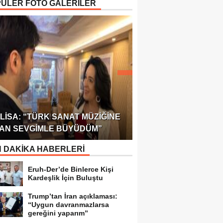
ÜLER FOTO GALERİLER
ÖDÜLÜ!
ULUSLARARASI SAĞL
LISA: “TÜRK SANAT MÜZIĞINE
FEDERASYONU 75 Ü
AN SEVGIMLE BÜYÜDÜM”
TEMSILCILIK VERDI
 DAKİKA HABERLERİ
Eruh-Der’de Binlerce Kişi
Kardeşlik İçin Buluştu
Trump’tan İran açıklaması:
“Uygun davranmazlarsa
gereğini yaparım”