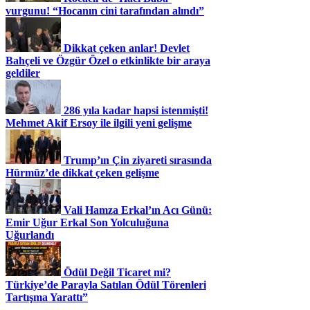
vurgunu! “Hocanın cini tarafından alındı”
Dikkat çeken anlar! Devlet
Bahçeli ve Özgür Özel o etkinlikte bir araya
geldiler
286 yıla kadar hapsi istenmişti!
Mehmet Akif Ersoy ile ilgili yeni gelişme
Trump’ın Çin ziyareti sırasında
Hürmüz’de dikkat çeken gelişme
Vali Hamza Erkal’ın Acı Günü:
Emir Uğur Erkal Son Yolculuğuna
Uğurlandı
Ödül Değil Ticaret mi?
Türkiye’de Parayla Satılan Ödül Törenleri
Tartışma Yarattı”