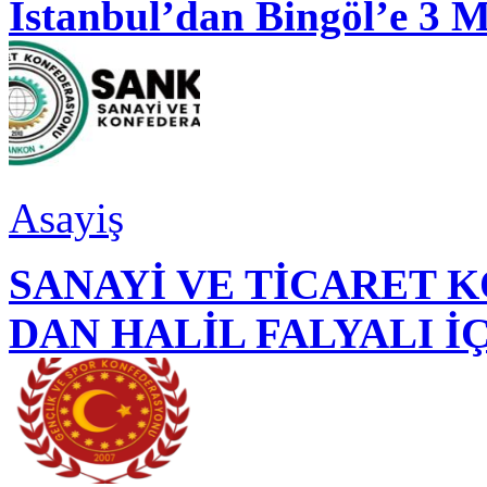
İstanbul’dan Bingöl’e 3 
Asayiş
SANAYİ VE TİCARET
DAN HALİL FALYALI İ