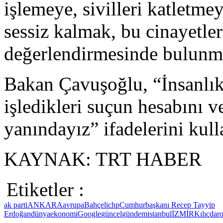
işlemeye, sivilleri katletm
sessiz kalmak, bu cinayetle
değerlendirmesinde bulunm
Bakan Çavuşoğlu, “İnsanlık
işledikleri suçun hesabını 
yanındayız” ifadelerini kull
KAYNAK: TRT HABER
Etiketler :
ak parti
ANKARA
avrupa
Bahçeli
chp
Cumhurbaşkanı Recep Tayyip
Erdoğan
dünya
ekonomi
Google
güncel
gündem
istanbul
İZMİR
Kılıçdar