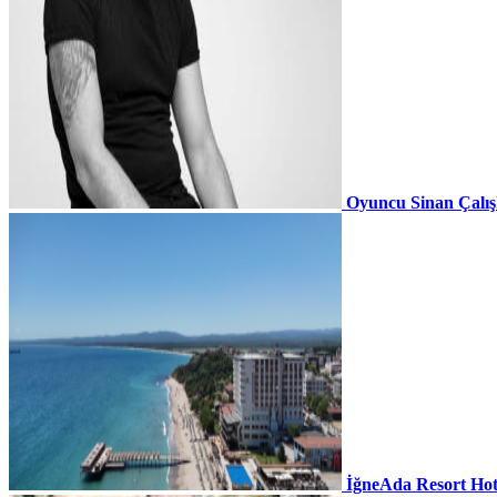
Oyuncu Sinan Çalı
İğneAda Resort Hot