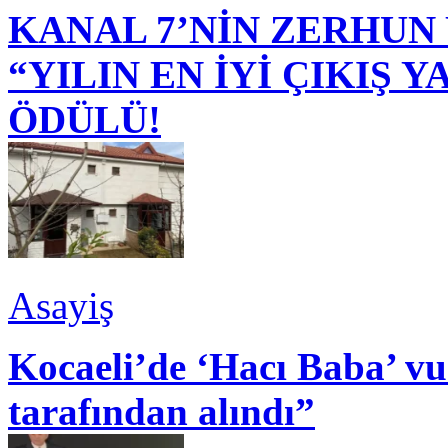
KANAL 7’NİN ZERHUN 
“YILIN EN İYİ ÇIKIŞ
ÖDÜLÜ!
Asayiş
Kocaeli’de ‘Hacı Baba’ v
tarafından alındı”