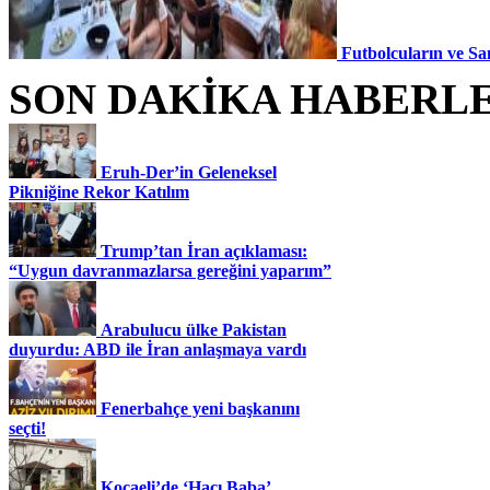
Futbolcuların ve Sa
SON DAKİKA HABERL
Eruh-Der’in Geleneksel
Pikniğine Rekor Katılım
Trump’tan İran açıklaması:
“Uygun davranmazlarsa gereğini yaparım”
Arabulucu ülke Pakistan
duyurdu: ABD ile İran anlaşmaya vardı
Fenerbahçe yeni başkanını
seçti!
Kocaeli’de ‘Hacı Baba’