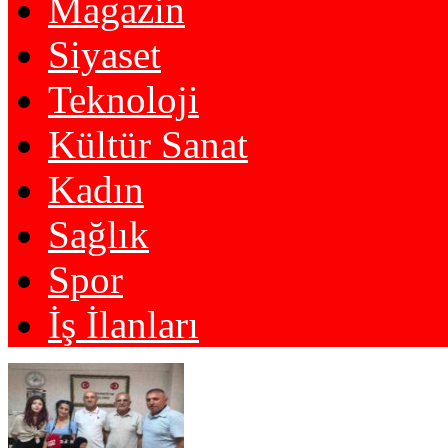
Magazin
Siyaset
Teknoloji
Kültür Sanat
Kadın
Sağlık
Spor
İş İlanları