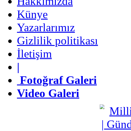
Hakkımızda
Künye
Künye
Yazarlarımız
Yazarlarımız
Gizlilik politikası
Gizlilik politikası
İletişim
İletişim
|
|
Fotoğraf Galeri
Fotoğraf Galeri
Video Galeri
Video Galeri