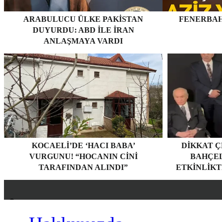
ARABULUCU ÜLKE PAKISTAN
FENERBAH
DUYURDU: ABD ILE İRAN
ANLAŞMAYA VARDI
KOCAELI’DE ‘HACI BABA’
DIKKAT Ç
VURGUNU! “HOCANIN CINI
BAHÇEL
TARAFINDAN ALINDI”
ETKINLIKT
Hakkımızda