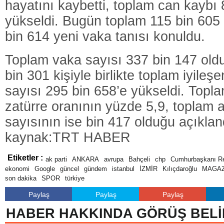
hayatını kaybetti, toplam can kaybı 
yükseldi. Bugün toplam 115 bin 605 t
bin 614 yeni vaka tanısı konuldu.
Toplam vaka sayısı 337 bin 147 oldu
bin 301 kişiyle birlikte toplam iyile
sayısı 295 bin 658’e yükseldi. Topl
zatürre oranının yüzde 5,9, toplam a
sayısının ise bin 417 olduğu açıklan
kaynak:TRT HABER
Etiketler :
ak parti
ANKARA
avrupa
Bahçeli
chp
Cumhurbaşkanı Re
ekonomi
Google
güncel
gündem
istanbul
İZMİR
Kılıçdaroğlu
MAGAZ
son dakika
SPOR
türkiye
Paylaş
Paylaş
Paylaş
HABER HAKKINDA GÖRÜŞ BELİ