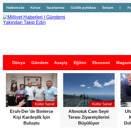
Hakkımızda
Künye
Yazarlarımız
Gizlilik politikası
İletişim
|
Fo
Dünya
Gündem
Asayiş
Eğitim
Ekonomi
Magazi
İş İlanları
Kültür Sanat
Kültür Sanat
Eruh-Der’de Binlerce
Altınoluk Cam Seyir
Uf
Kişi Kardeşlik İçin
Terası Ziyaretçilerini
Buluştu
Büyülüyor
Dol