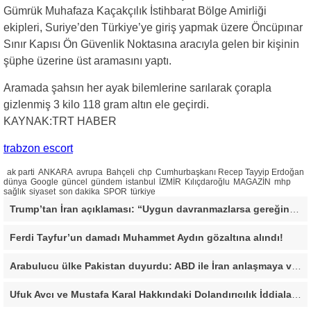
Gümrük Muhafaza Kaçakçılık İstihbarat Bölge Amirliği
ekipleri, Suriye’den Türkiye’ye giriş yapmak üzere Öncüpınar
Sınır Kapısı Ön Güvenlik Noktasına aracıyla gelen bir kişinin
şüphe üzerine üst aramasını yaptı.
Aramada şahsın her ayak bilemlerine sarılarak çorapla
gizlenmiş 3 kilo 118 gram altın ele geçirdi.
KAYNAK:TRT HABER
trabzon escort
ak parti
ANKARA
avrupa
Bahçeli
chp
Cumhurbaşkanı Recep Tayyip Erdoğan
dünya
Google
güncel
gündem
istanbul
İZMİR
Kılıçdaroğlu
MAGAZİN
mhp
sağlık
siyaset
son dakika
SPOR
türkiye
Trump’tan İran açıklaması: “Uygun davranmazlarsa gereğini yaparım”
Ferdi Tayfur’un damadı Muhammet Aydın gözaltına alındı!
Arabulucu ülke Pakistan duyurdu: ABD ile İran anlaşmaya vardı
Ufuk Avcı ve Mustafa Karal Hakkındaki Dolandırıcılık İddiaları Büyüyor