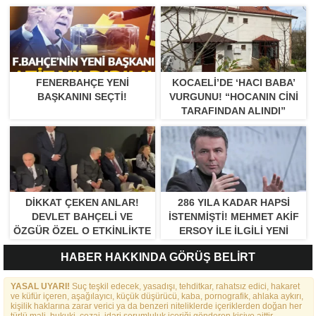
FENERBAHÇE YENI
KOCAELI’DE ‘HACI BABA’
BAŞKANINI SEÇTI!
VURGUNU! “HOCANIN CINI
TARAFINDAN ALINDI”
DIKKAT ÇEKEN ANLAR!
286 YILA KADAR HAPSI
DEVLET BAHÇELI VE
ISTENMIŞTI! MEHMET AKIF
ÖZGÜR ÖZEL O ETKINLIKTE
ERSOY ILE ILGILI YENI
BIR ARAYA GELDILER
GELIŞME
HABER HAKKINDA GÖRÜŞ BELİRT
YASAL UYARI!
Suç teşkil edecek, yasadışı, tehditkar, rahatsız edici, hakaret
ve küfür içeren, aşağılayıcı, küçük düşürücü, kaba, pornografik, ahlaka aykırı,
kişilik haklarına zarar verici ya da benzeri niteliklerde içeriklerden doğan her