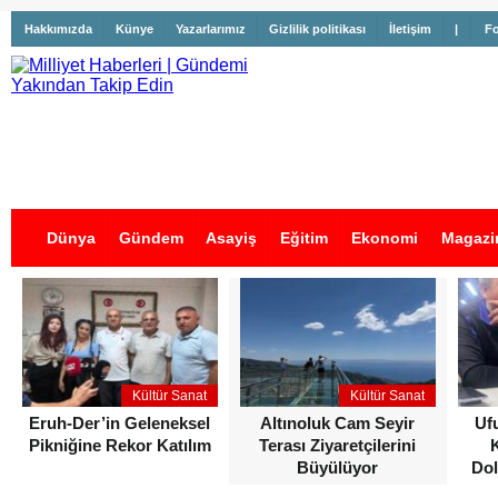
Hakkımızda
Künye
Yazarlarımız
Gizlilik politikası
İletişim
|
Fo
Dünya
Gündem
Asayiş
Eğitim
Ekonomi
Magazi
İş İlanları
Kültür Sanat
Kültür Sanat
Eruh-Der’in Geleneksel
Altınoluk Cam Seyir
Uf
Pikniğine Rekor Katılım
Terası Ziyaretçilerini
Büyülüyor
Dol