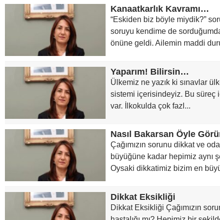
Kanaatkarlık Kavramı…
“Eskiden biz böyle miydik?” sor
soruyu kendime de sorduğumda
önüne geldi. Ailemin maddi dur
Yaparım! Bilirsin…
Ülkemiz ne yazık ki sınavlar ül
sistemi içerisindeyiz. Bu süreç 
var. İlkokulda çok fazl...
Nasıl Bakarsan Öyle Gör
Çağımızın sorunu dikkat ve o
büyüğüne kadar hepimiz aynı şe
Oysaki dikkatimiz bizim en büy
Dikkat Eksikliği
Dikkat Eksikliği Çağımızın sor
hastalığı mı? Hepimiz bir şekilde