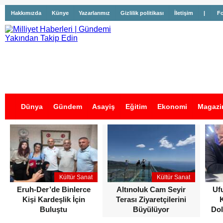
Hakkımızda
Künye
Yazarlarımız
Gizlilik politikası
İletişim
|
Fo
Dünya
Gündem
Asayiş
Eğitim
Ekonomi
Magazi
İş İlanları
Kültür Sanat
Kültür Sanat
Eruh-Der’de Binlerce
Altınoluk Cam Seyir
Uf
Kişi Kardeşlik İçin
Terası Ziyaretçilerini
Buluştu
Büyülüyor
Dol