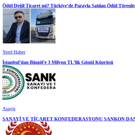
Ödül Değil Ticaret mi? Türkiye’de Parayla Satılan Ödül Törenler
Yerel Haber
İstanbul’dan Bingöl’e 3 Milyon TL’lik Gönül Köprüsü
Asayiş
SANAYİ VE TİCARET KONFEDERASYONU SANKON DAN 