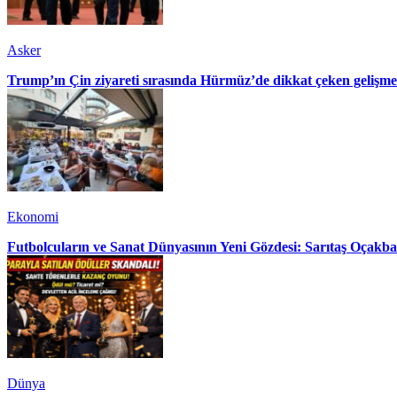
Asker
Trump’ın Çin ziyareti sırasında Hürmüz’de dikkat çeken gelişme
Ekonomi
Futbolcuların ve Sanat Dünyasının Yeni Gözdesi: Sarıtaş Oçakba
Dünya