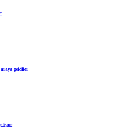
”
 araya geldiler
gelişme