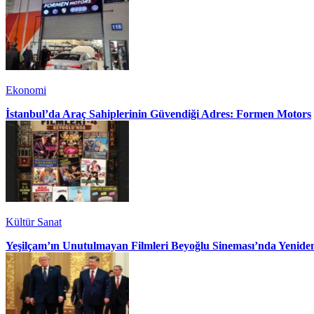
Ekonomi
İstanbul’da Araç Sahiplerinin Güvendiği Adres: Formen Motors
Kültür Sanat
Yeşilçam’ın Unutulmayan Filmleri Beyoğlu Sineması’nda Yenide