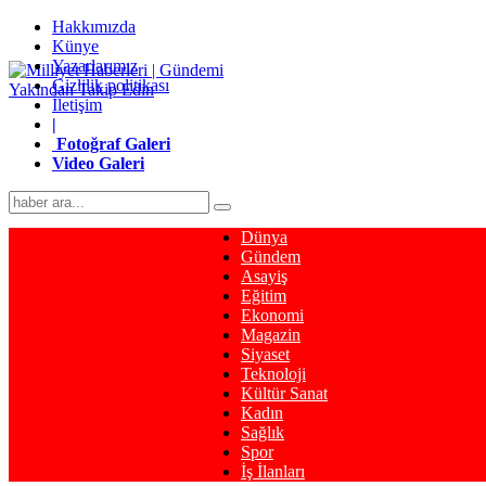
Hakkımızda
Künye
Yazarlarımız
Gizlilik politikası
İletişim
|
Fotoğraf Galeri
Video Galeri
Dünya
Gündem
Asayiş
Eğitim
Ekonomi
Magazin
Siyaset
Teknoloji
Kültür Sanat
Kadın
Sağlık
Spor
İş İlanları