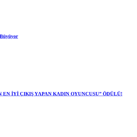
ı Büyüyor
N EN İYİ ÇIKIŞ YAPAN KADIN OYUNCUSU” ÖDÜLÜ!