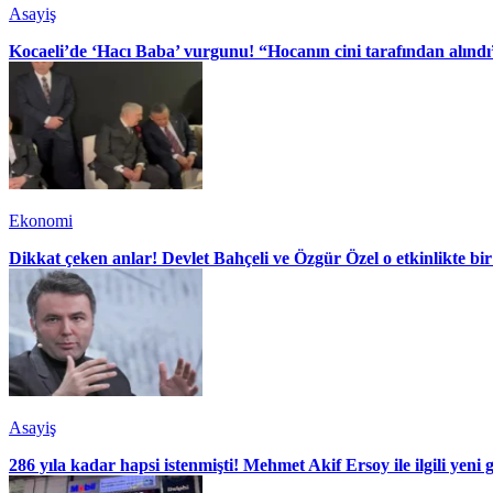
Asayiş
Kocaeli’de ‘Hacı Baba’ vurgunu! “Hocanın cini tarafından alındı
Ekonomi
Dikkat çeken anlar! Devlet Bahçeli ve Özgür Özel o etkinlikte bir
Asayiş
286 yıla kadar hapsi istenmişti! Mehmet Akif Ersoy ile ilgili yeni 