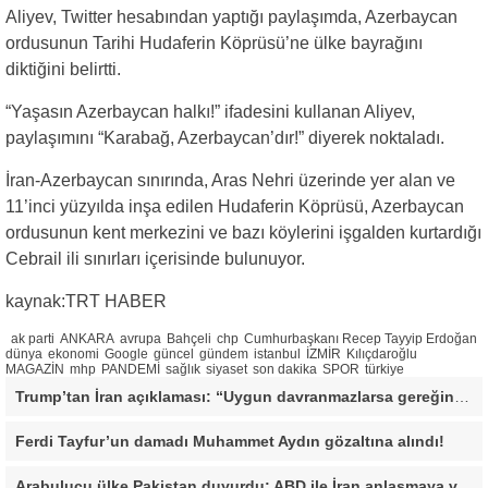
Aliyev, Twitter hesabından yaptığı paylaşımda, Azerbaycan
ordusunun Tarihi Hudaferin Köprüsü’ne ülke bayrağını
diktiğini belirtti.
“Yaşasın Azerbaycan halkı!” ifadesini kullanan Aliyev,
paylaşımını “Karabağ, Azerbaycan’dır!” diyerek noktaladı.
İran-Azerbaycan sınırında, Aras Nehri üzerinde yer alan ve
11’inci yüzyılda inşa edilen Hudaferin Köprüsü, Azerbaycan
ordusunun kent merkezini ve bazı köylerini işgalden kurtardığı
Cebrail ili sınırları içerisinde bulunuyor.
kaynak:TRT HABER
ak parti
ANKARA
avrupa
Bahçeli
chp
Cumhurbaşkanı Recep Tayyip Erdoğan
dünya
ekonomi
Google
güncel
gündem
istanbul
İZMİR
Kılıçdaroğlu
MAGAZİN
mhp
PANDEMİ
sağlık
siyaset
son dakika
SPOR
türkiye
Trump’tan İran açıklaması: “Uygun davranmazlarsa gereğini yaparım”
Ferdi Tayfur’un damadı Muhammet Aydın gözaltına alındı!
Arabulucu ülke Pakistan duyurdu: ABD ile İran anlaşmaya vardı