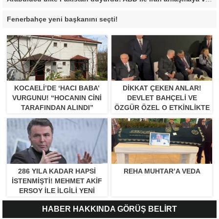
Fenerbahçe yeni başkanını seçti!
KOCAELI’DE ‘HACI BABA’
DIKKAT ÇEKEN ANLAR!
VURGUNU! “HOCANIN CINI
DEVLET BAHÇELI VE
TARAFINDAN ALINDI”
ÖZGÜR ÖZEL O ETKINLIKTE
BIR ARAYA GELDILER
286 YILA KADAR HAPSI
REHA MUHTAR’A VEDA
ISTENMIŞTI! MEHMET AKIF
ERSOY ILE ILGILI YENI
GELIŞME
HABER HAKKINDA GÖRÜŞ BELİRT