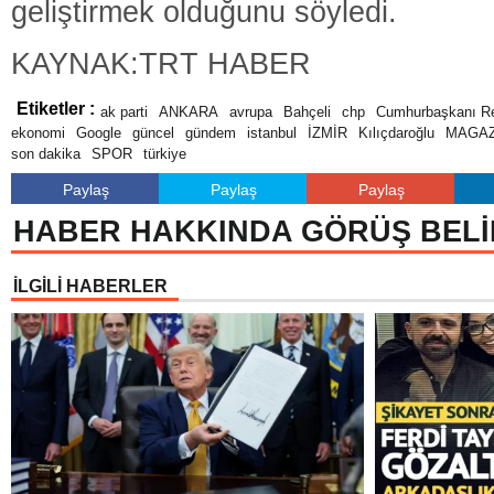
geliştirmek olduğunu söyledi.
KAYNAK:TRT HABER
Etiketler :
ak parti
ANKARA
avrupa
Bahçeli
chp
Cumhurbaşkanı Re
ekonomi
Google
güncel
gündem
istanbul
İZMİR
Kılıçdaroğlu
MAGAZ
son dakika
SPOR
türkiye
Paylaş
Paylaş
Paylaş
HABER HAKKINDA GÖRÜŞ BELİ
İLGİLİ HABERLER