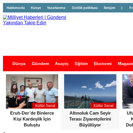
Hakkımızda
Künye
Yazarlarımız
Gizlilik politikası
İletişim
|
Fo
Dünya
Gündem
Asayiş
Eğitim
Ekonomi
Magazi
İş İlanları
Kültür Sanat
Kültür Sanat
Eruh-Der’de Binlerce
Altınoluk Cam Seyir
Uf
Kişi Kardeşlik İçin
Terası Ziyaretçilerini
Buluştu
Büyülüyor
Dol