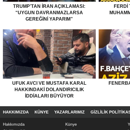
TRUMP’TAN İRAN AÇIKLAMASI:
FERDI
“UYGUN DAVRANMAZLARSA
MUHAMM
GEREĞINI YAPARIM”
UFUK AVCI VE MUSTAFA KARAL
FENERBA
HAKKINDAKI DOLANDIRICILIK
İDDIALARI BÜYÜYOR
HAKKIMIZDA
KÜNYE
YAZARLARIMIZ
GIZLILIK POLITIKAS
Hakkımızda
Künye
Y