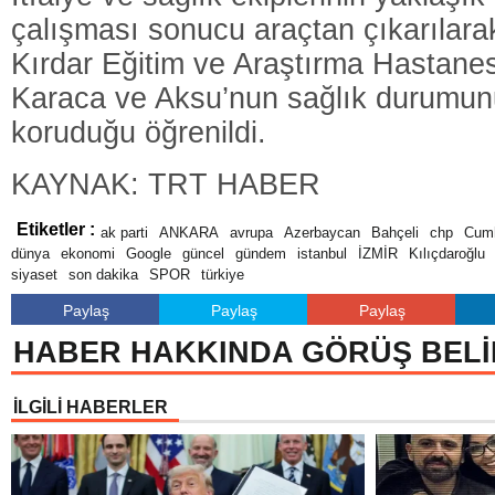
çalışması sonucu araçtan çıkarılarak
Kırdar Eğitim ve Araştırma Hastanes
Karaca ve Aksu’nun sağlık durumunu
koruduğu öğrenildi.
KAYNAK: TRT HABER
Etiketler :
ak parti
ANKARA
avrupa
Azerbaycan
Bahçeli
chp
Cumh
dünya
ekonomi
Google
güncel
gündem
istanbul
İZMİR
Kılıçdaroğlu
siyaset
son dakika
SPOR
türkiye
Paylaş
Paylaş
Paylaş
HABER HAKKINDA GÖRÜŞ BELİ
İLGİLİ HABERLER