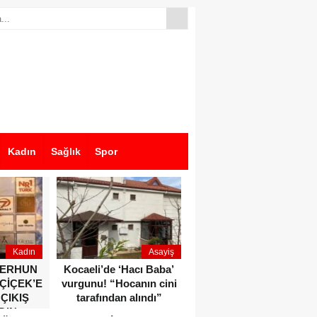
Kadın
Sağlık
Spor
Kadın
Asayiş
Ekonomi
ZERHUN
Kocaeli’de ‘Hacı Baba’
Dikkat çeken anlar!
 ÇİÇEK’E
vurgunu! “Hocanın cini
Devlet Bahçeli ve Özgür
 ÇIKIŞ
tarafından alındı”
Özel o etkinlikte bir
DIN
araya geldiler