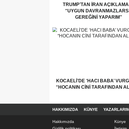
TRUMP’TAN İRAN AÇIKLAMAS
“UYGUN DAVRANMAZLARS
GEREĞINI YAPARIM”
KOCAELI’DE ‘HACI BABA’ VUR
“HOCANIN CINI TARAFINDAN AL
HAKKIMIZDA
KÜNYE
YAZARLARIM
Hakkımızda
Künye
Gizlilik politikası
İletişim