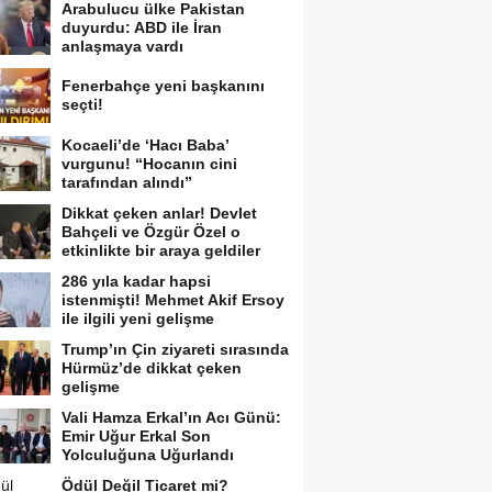
Arabulucu ülke Pakistan
duyurdu: ABD ile İran
anlaşmaya vardı
Fenerbahçe yeni başkanını
seçti!
Kocaeli’de ‘Hacı Baba’
vurgunu! “Hocanın cini
tarafından alındı”
Dikkat çeken anlar! Devlet
Bahçeli ve Özgür Özel o
etkinlikte bir araya geldiler
286 yıla kadar hapsi
istenmişti! Mehmet Akif Ersoy
ile ilgili yeni gelişme
Trump’ın Çin ziyareti sırasında
Hürmüz’de dikkat çeken
gelişme
Vali Hamza Erkal’ın Acı Günü:
Emir Uğur Erkal Son
Yolculuğuna Uğurlandı
Ödül Değil Ticaret mi?