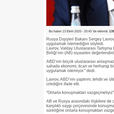
Bu haber 13 Ekim 2020 - 20:45 'de eklendi.
13
Rusya Dışişleri Bakanı Sergey Lavrov,
uygulamak istemediğini söyledi.
Lavrov, Valday Uluslararası Tartışm
Birliği’nin (AB) siyasetini değerlendird
ABD’nin birçok uluslararası anlaşmada
sahada ekonomi, ticari ve herhangi bi
uygulamak istemiyor.” dedi.
Lavrov, ABD’nin yaptırım, tehdit ve ülti
izlediğini ifade etti.
“Onlarla konuşmaktan vazgeçmeliyiz”
AB ve Rusya arasındaki ilişkilere de d
karşılıklı saygı çerçevesinde konuşm
süreliğine onlarla konuşmaktan vazge