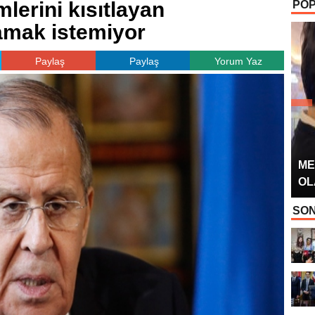
lerini kısıtlayan
POP
OYUNCUSU” 
amak istemiyor
Paylaş
Paylaş
Yorum Yaz
ME
OL
SON