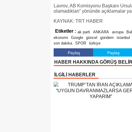
Lavrov, AB Komisyonu Başkanı Ursula v
olamadıkları” yönünde açıklamalar yaptı
KAYNAK: TRT HABER
Etiketler :
ak parti
ANKARA
avrupa
Bah
ekonomi
Google
güncel
gündem
istanbul
son dakika
SPOR
türkiye
Paylaş
Paylaş
HABER HAKKINDA GÖRÜŞ BELİ
İLGİLİ HABERLER