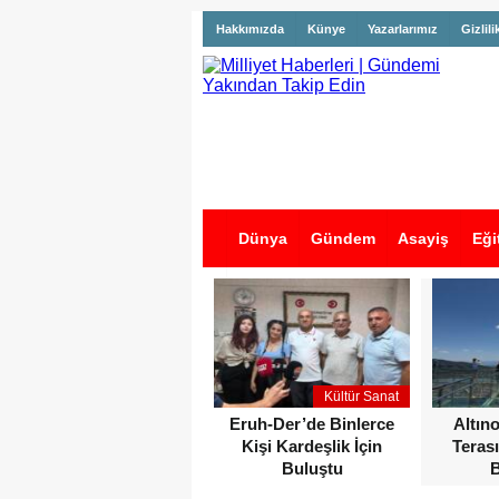
Hakkımızda
Künye
Yazarlarımız
Gizlili
Dünya
Gündem
Asayiş
Eği
İş İlanları
Kültür Sanat
Eruh-Der’de Binlerce
Altın
Kişi Kardeşlik İçin
Terası
Buluştu
B