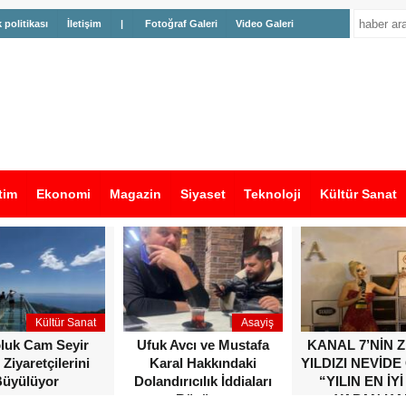
k politikası
İletişim
|
Fotoğraf Galeri
Video Galeri
tim
Ekonomi
Magazin
Siyaset
Teknoloji
Kültür Sanat
Kültür Sanat
Asayiş
oluk Cam Seyir
Ufuk Avcı ve Mustafa
KANAL 7’NİN 
 Ziyaretçilerini
Karal Hakkındaki
YILDIZI NEVİDE
üyülüyor
Dolandırıcılık İddiaları
“YILIN EN İYİ
Büyüyor
YAPAN KA