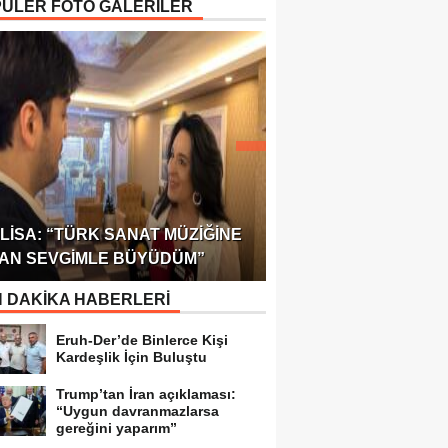
ÜLER FOTO GALERİLER
ÖDÜLÜ!
ULUSLARARASI SAĞL
LISA: “TÜRK SANAT MÜZIĞINE
FEDERASYONU 75 Ü
AN SEVGIMLE BÜYÜDÜM”
TEMSILCILIK VERDI
 DAKİKA HABERLERİ
Eruh-Der’de Binlerce Kişi
Kardeşlik İçin Buluştu
Trump’tan İran açıklaması:
“Uygun davranmazlarsa
gereğini yaparım”