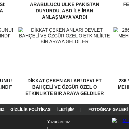
I:
ARABULUCU ÜLKE PAKISTAN
F
A
DUYURDU: ABD ILE İRAN
ANLAŞMAYA VARDI
GUNU!
DIKKAT ÇEKEN ANLAR! DEVLET
286 
INDI”
BAHÇELI VE ÖZGÜR ÖZEL O
MEHM
ETKINLIKTE BIR ARAYA GELDILER
IZ
GIZLILIK POLITIKASI
İLETIŞIM
|
FOTOĞRAF GALERI
Yazarlarımız
|