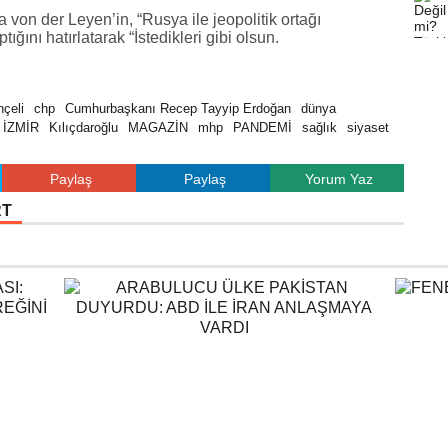
on der Leyen’in, “Rusya ile jeopolitik ortağı
ğını hatırlatarak “İstedikleri gibi olsun.
çeli
chp
Cumhurbaşkanı Recep Tayyip Erdoğan
dünya
İZMİR
Kılıçdaroğlu
MAGAZİN
mhp
PANDEMİ
sağlık
siyaset
Paylaş
Paylaş
Yorum Yaz
RT