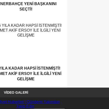
ENERBAHÇE YENI BAŞKANINI
SEÇTI!
YILA KADAR HAPSI ISTENMIŞTI!
ET AKIF ERSOY ILE ILGILI YENI
GELIŞME
VIDEO GALERI