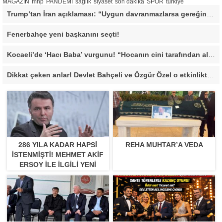
MAGAZİN
mhp
PANDEMİ
sağlık
siyaset
son dakika
SPOR
türkiye
Trump’tan İran açıklaması: “Uygun davranmazlarsa gereğini yaparım”
Fenerbahçe yeni başkanını seçti!
Kocaeli’de ‘Hacı Baba’ vurgunu! “Hocanın cini tarafından alındı”
Dikkat çeken anlar! Devlet Bahçeli ve Özgür Özel o etkinlikte bir araya geldiler
286 YILA KADAR HAPSI
REHA MUHTAR’A VEDA
ISTENMIŞTI! MEHMET AKIF
ERSOY ILE ILGILI YENI
GELIŞME