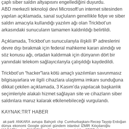
çaplı siber saldırı altyapısını engellediğini duyurdu.
ABD merkezli teknoloji devi Microsoft’un internet sitesinden
yapılan açıklamada, sanal suçluların genellikle fidye ve siber
saldırı amacıyla kullandığı yazılım ağı olan Trickbot’un
arkasındaki sunucuların tamamen kaldırıldığı belirtildi.
Açıklamada, Trickbot’un sunucularıyla ilişkili IP adreslerini
devre dışı bırakmak için federal mahkeme kararı alındığı ve
söz konusu ağı, ortadan kaldırmak için dünyanın dört bir
yanındaki telekom sağlayıcılarıyla çalışıldığı kaydedildi.
Trickbot’un “hacker”lara kötü amaçlı yazılımları savunmasız
bilgisayarlara ve ilgili cihazlara ulaştırma imkanı sunduğuna
dikkat çekilen açıklamada, 3 Kasım’da yapılacak başkanlık
seçimleriyle alakalı hizmet sağlayan site ve cihazların siber
saldırılara maruz kalarak etkilenebileceği vurgulandı.
KAYNAK:TRT HABER
ak parti
ANKARA
avrupa
Bahçeli
chp
Cumhurbaşkanı Recep Tayyip Erdoğan
dünya
ekonomi
Google
güncel
gündem
istanbul
İZMİR
Kılıçdaroğlu