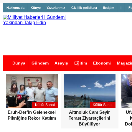
Hakkımızda
Künye
Yazarlarımız
Gizlilik politikası
İletişim
|
Fo
Dünya
Gündem
Asayiş
Eğitim
Ekonomi
Magazi
İş İlanları
Kültür Sanat
Kültür Sanat
Eruh-Der’in Geleneksel
Altınoluk Cam Seyir
Uf
Pikniğine Rekor Katılım
Terası Ziyaretçilerini
Büyülüyor
Dol