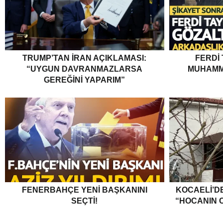
TRUMP’TAN İRAN AÇIKLAMASI:
FERDI
“UYGUN DAVRANMAZLARSA
MUHAMM
GEREĞINI YAPARIM”
FENERBAHÇE YENI BAŞKANINI
KOCAELI’DE
SEÇTI!
“HOCANIN C