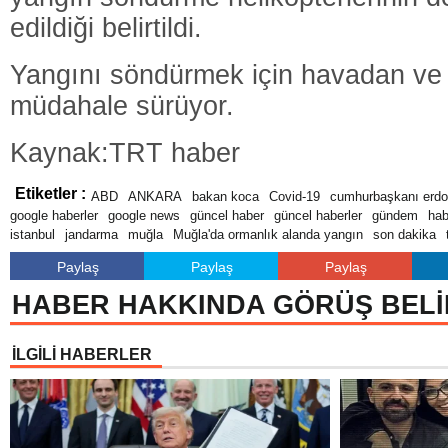
edildiği belirtildi.
Yangını söndürmek için havadan ve
müdahale sürüyor.
Kaynak:TRT haber
Etiketler :
ABD
ANKARA
bakan koca
Covid-19
cumhurbaşkanı erd
google haberler
google news
güncel haber
güncel haberler
gündem
hab
istanbul
jandarma
muğla
Muğla'da ormanlık alanda yangın
son dakika
Paylaş
Paylaş
Paylaş
HABER HAKKINDA GÖRÜŞ BELİ
İLGİLİ HABERLER