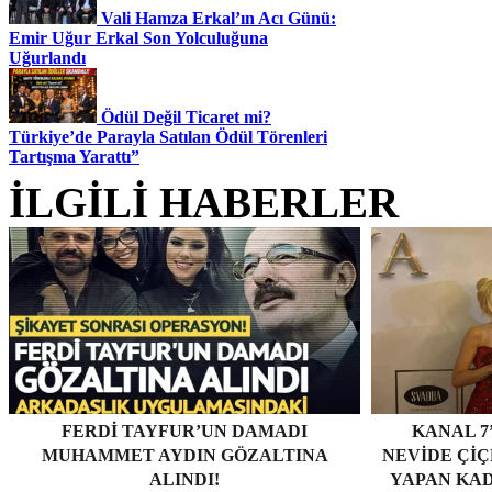
Vali Hamza Erkal’ın Acı Günü:
Emir Uğur Erkal Son Yolculuğuna
Uğurlandı
Ödül Değil Ticaret mi?
Türkiye’de Parayla Satılan Ödül Törenleri
Tartışma Yarattı”
İLGİLİ HABERLER
FERDI TAYFUR’UN DAMADI
KANAL 7
MUHAMMET AYDIN GÖZALTINA
NEVİDE ÇİÇE
ALINDI!
YAPAN KAD