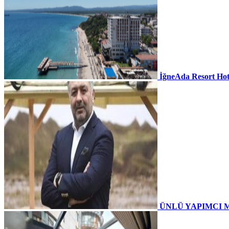
İğneAda Resort Hot
ÜNLÜ YAPIMCI 