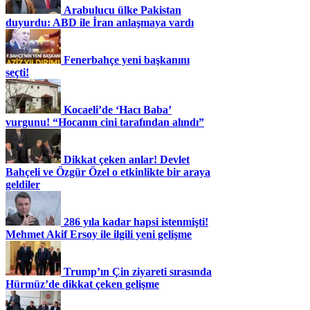
Arabulucu ülke Pakistan
duyurdu: ABD ile İran anlaşmaya vardı
Fenerbahçe yeni başkanını
seçti!
Kocaeli’de ‘Hacı Baba’
vurgunu! “Hocanın cini tarafından alındı”
Dikkat çeken anlar! Devlet
Bahçeli ve Özgür Özel o etkinlikte bir araya
geldiler
286 yıla kadar hapsi istenmişti!
Mehmet Akif Ersoy ile ilgili yeni gelişme
Trump’ın Çin ziyareti sırasında
Hürmüz’de dikkat çeken gelişme