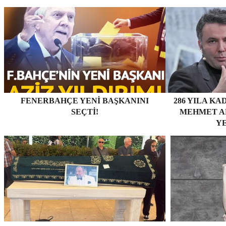
FENERBAHÇE YENI BAŞKANINI
286 YILA KA
SEÇTI!
MEHMET AK
YE