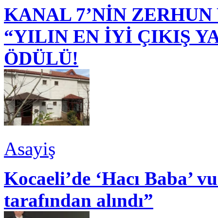
KANAL 7’NİN ZERHUN 
“YILIN EN İYİ ÇIKIŞ
ÖDÜLÜ!
Asayiş
Kocaeli’de ‘Hacı Baba’ v
tarafından alındı”