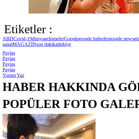
Etiketler :
ABD
Covid-19
dünya
gelişmeler
Google
google haberler
google news
gü
sanat
MAGAZİN
son dakika
türkiye
Paylaş
Paylaş
Paylaş
Paylaş
Yorum Yaz
HABER HAKKINDA GÖ
POPÜLER FOTO GALE