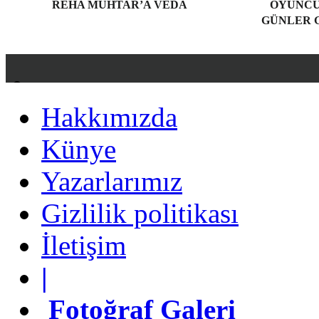
REHA MUHTAR’A VEDA
OYUNCU
GÜNLER G
Hakkımızda
Hakkımızda
Künye
Künye
Yazarlarımız
Yazarlarımız
Gizlilik politikası
Gizlilik politikası
İletişim
İletişim
|
|
Fotoğraf Galeri