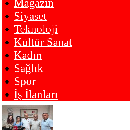
Magazin
Siyaset
Teknoloji
Kültür Sanat
Kadın
Sağlık
Spor
İş İlanları