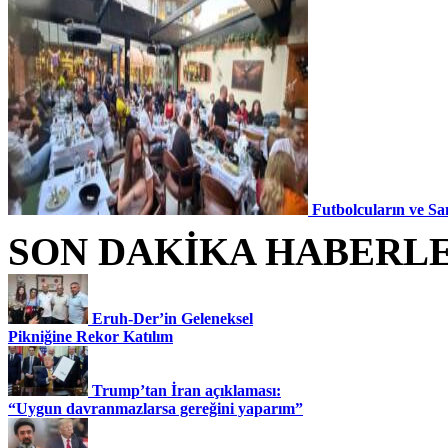
Futbolcuların ve Sa
SON DAKİKA HABERL
Eruh-Der’in Geleneksel
Pikniğine Rekor Katılım
Trump’tan İran açıklaması:
“Uygun davranmazlarsa gereğini yaparım”