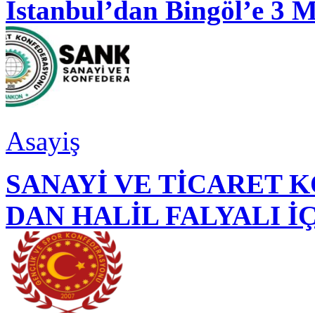
İstanbul’dan Bingöl’e 3 
Asayiş
SANAYİ VE TİCARET
DAN HALİL FALYALI İ