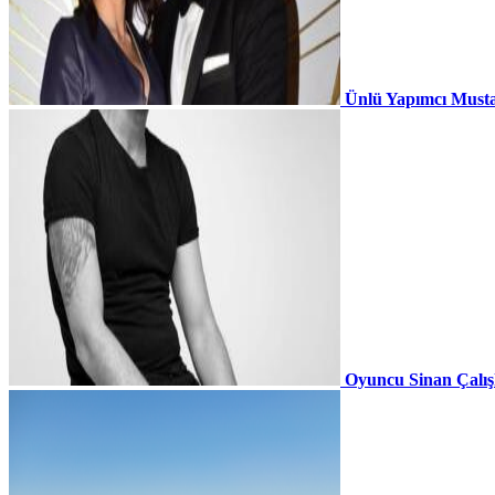
Ünlü Yapımcı Musta
Oyuncu Sinan Çalı