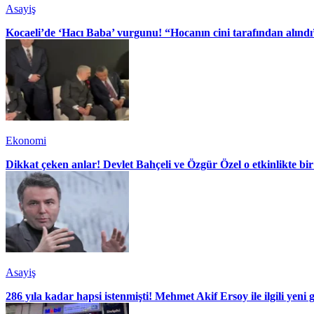
Asayiş
Kocaeli’de ‘Hacı Baba’ vurgunu! “Hocanın cini tarafından alındı
Ekonomi
Dikkat çeken anlar! Devlet Bahçeli ve Özgür Özel o etkinlikte bir
Asayiş
286 yıla kadar hapsi istenmişti! Mehmet Akif Ersoy ile ilgili yeni 