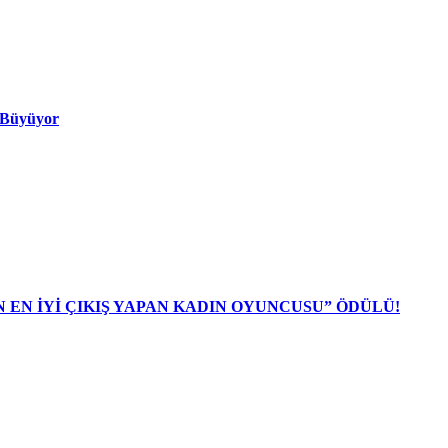
ı Büyüyor
N EN İYİ ÇIKIŞ YAPAN KADIN OYUNCUSU” ÖDÜLÜ!