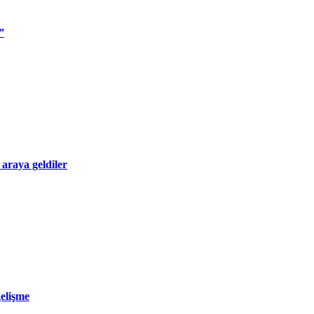
”
 araya geldiler
gelişme