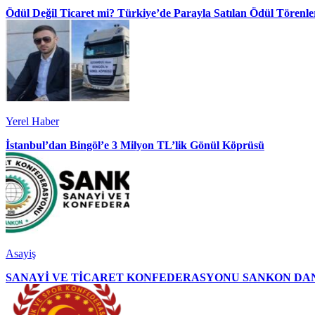
Ödül Değil Ticaret mi? Türkiye’de Parayla Satılan Ödül Törenler
Yerel Haber
İstanbul’dan Bingöl’e 3 Milyon TL’lik Gönül Köprüsü
Asayiş
SANAYİ VE TİCARET KONFEDERASYONU SANKON DAN 