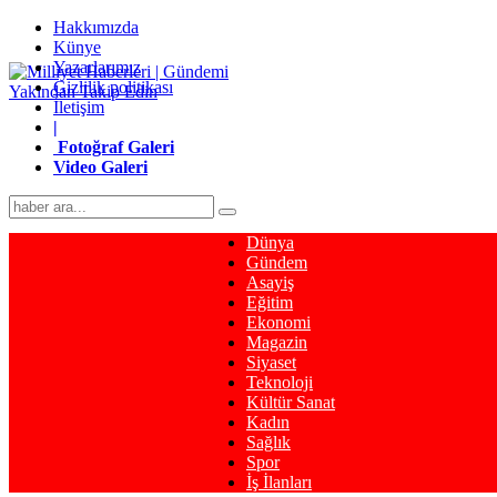
Hakkımızda
Künye
Yazarlarımız
Gizlilik politikası
İletişim
|
Fotoğraf Galeri
Video Galeri
Dünya
Gündem
Asayiş
Eğitim
Ekonomi
Magazin
Siyaset
Teknoloji
Kültür Sanat
Kadın
Sağlık
Spor
İş İlanları