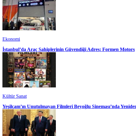
Ekonomi
İstanbul’da Araç Sahiplerinin Güvendiği Adres: Formen Motors
Kültür Sanat
Yeşilçam’ın Unutulmayan Filmleri Beyoğlu Sineması’nda Yenide