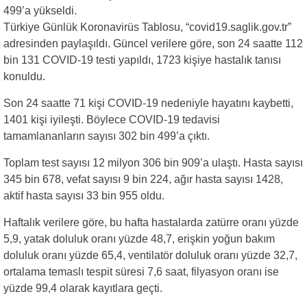
499’a yükseldi.
Türkiye Günlük Koronavirüs Tablosu, “covid19.saglik.gov.tr”
adresinden paylaşıldı. Güncel verilere göre, son 24 saatte 112
bin 131 COVID-19 testi yapıldı, 1723 kişiye hastalık tanısı
konuldu.
Son 24 saatte 71 kişi COVID-19 nedeniyle hayatını kaybetti,
1401 kişi iyileşti. Böylece COVID-19 tedavisi
tamamlananların sayısı 302 bin 499’a çıktı.
Toplam test sayısı 12 milyon 306 bin 909’a ulaştı. Hasta sayısı
345 bin 678, vefat sayısı 9 bin 224, ağır hasta sayısı 1428,
aktif hasta sayısı 33 bin 955 oldu.
Haftalık verilere göre, bu hafta hastalarda zatürre oranı yüzde
5,9, yatak doluluk oranı yüzde 48,7, erişkin yoğun bakım
doluluk oranı yüzde 65,4, ventilatör doluluk oranı yüzde 32,7,
ortalama temaslı tespit süresi 7,6 saat, filyasyon oranı ise
yüzde 99,4 olarak kayıtlara geçti.