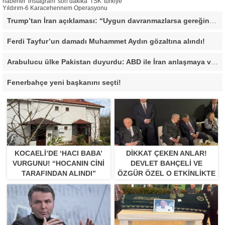
haberler
instagram
son dakika
TSK
türkiye
Yıldırım-6 Karacehennem Operasyonu
Trump’tan İran açıklaması: “Uygun davranmazlarsa gereğini yaparım”
Ferdi Tayfur’un damadı Muhammet Aydın gözaltına alındı!
Arabulucu ülke Pakistan duyurdu: ABD ile İran anlaşmaya vardı
Fenerbahçe yeni başkanını seçti!
KOCAELI’DE ‘HACI BABA’
DIKKAT ÇEKEN ANLAR!
VURGUNU! “HOCANIN CINI
DEVLET BAHÇELI VE
TARAFINDAN ALINDI”
ÖZGÜR ÖZEL O ETKINLIKTE
BIR ARAYA GELDILER