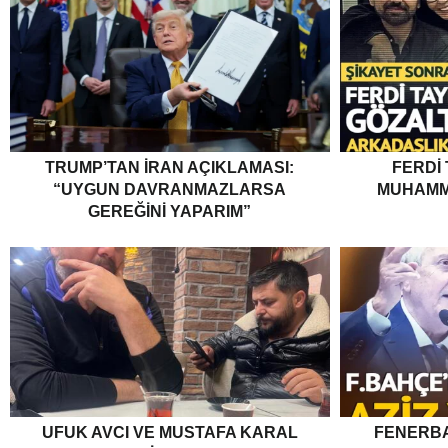
TRUMP’TAN İRAN AÇIKLAMASI:
FERDI
“UYGUN DAVRANMAZLARSA
MUHAMM
GEREĞINI YAPARIM”
UFUK AVCI VE MUSTAFA KARAL
FENERBA