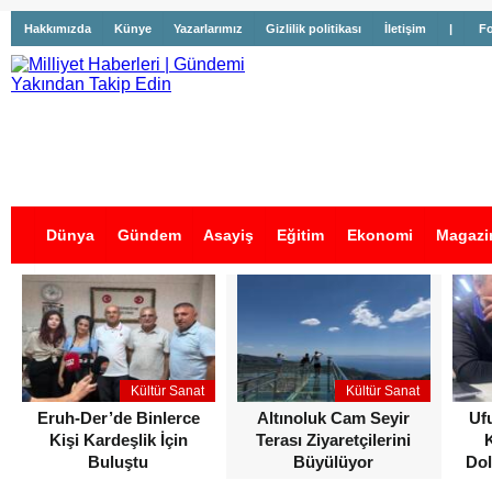
Hakkımızda
Künye
Yazarlarımız
Gizlilik politikası
İletişim
|
Fo
Dünya
Gündem
Asayiş
Eğitim
Ekonomi
Magazi
İş İlanları
Kültür Sanat
Kültür Sanat
Eruh-Der’de Binlerce
Altınoluk Cam Seyir
Uf
Kişi Kardeşlik İçin
Terası Ziyaretçilerini
Buluştu
Büyülüyor
Dol