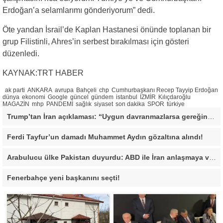
Erdoğan’a selamlarımı gönderiyorum” dedi.
Öte yandan İsrail’de Kaplan Hastanesi önünde toplanan bir
grup Filistinli, Ahres’in serbest bırakılması için gösteri
düzenledi.
KAYNAK:TRT HABER
ak parti
ANKARA
avrupa
Bahçeli
chp
Cumhurbaşkanı Recep Tayyip Erdoğan
dünya
ekonomi
Google
güncel
gündem
istanbul
İZMİR
Kılıçdaroğlu
MAGAZİN
mhp
PANDEMİ
sağlık
siyaset
son dakika
SPOR
türkiye
Trump’tan İran açıklaması: “Uygun davranmazlarsa gereğini yaparım”
Ferdi Tayfur’un damadı Muhammet Aydın gözaltına alındı!
Arabulucu ülke Pakistan duyurdu: ABD ile İran anlaşmaya vardı
Fenerbahçe yeni başkanını seçti!