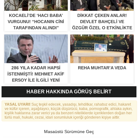
KOCAELI’DE ‘HACI BABA’
DIKKAT ÇEKEN ANLAR!
VURGUNU! “HOCANIN CINI
DEVLET BAHÇELI VE
TARAFINDAN ALINDI”
ÖZGÜR ÖZEL O ETKINLIKTE
BIR ARAYA GELDILER
286 YILA KADAR HAPSI
REHA MUHTAR’A VEDA
ISTENMIŞTI! MEHMET AKIF
ERSOY ILE ILGILI YENI
GELIŞME
HABER HAKKINDA GÖRÜŞ BELİRT
YASAL UYARI!
Suç teşkil edecek, yasadışı, tehditkar, rahatsız edici, hakaret
ve küfür içeren, aşağılayıcı, küçük düşürücü, kaba, pornografik, ahlaka aykırı,
kişilik haklarına zarar verici ya da benzeri niteliklerde içeriklerden doğan her
türlü mali, hukuki, cezai, idari sorumluluk içeriği gönderen kişiye aittir.
Masaüstü Sürümüne Geç