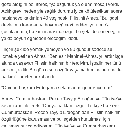
göze aldığını belirterek, “ya özgürlük ya ölüm” mesajı verdi.
Açlık grevi nedeniyle sağlık durumu iyice kötüleştikten sonra
hastaneye kaldırılan 49 yaşındaki Filistinli Ahres, “Bu işgal
devletinin kararlarına boyun eğmeyi reddediyorum. Ya
çocuklarımın, halkımın arasına özgür bir şekilde döneceğim
ya da boyun eğmeden öleceğim” dedi.
Hiçbir şekilde yemek yemeyen ve 80 gündür sadece su
içmekle yetinen Ahres, “Ben esir Mahir el-Ahres, yıllardır işgal
altında yaşayan Filistin halkının bir ferdiyim. İşgalin her türlü
acısını çektik. Bir gün olsun özgür yaşamadım, ne ben ne de
halkım” ifadelerini kullandı.
“Cumhurbaşkanı Erdoğan’a selamlarımı gönderiyorum”
Ahres, Cumhurbaşkanı Recep Tayyip Erdoğan ve Türkiye’ye
selamlarını ileterek, “Dünya halkları, özgür Türkiye halkı ve
Cumhurbaşkanı Recep Tayyip Erdoğan’dan Filistin halkının
özgürlüğüne kavuşması ve bu işgalden kurtulması için
çalışmasını rica ediyorum. Türkiye’ye ve Cumhurbaşkanı