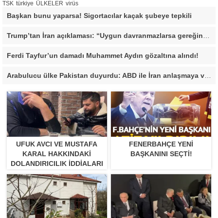
TSK
türkiye
ÜLKELER
virüs
Başkan bunu yaparsa! Sigortacılar kaçak şubeye tepkili
Trump’tan İran açıklaması: “Uygun davranmazlarsa gereğini yaparım”
Ferdi Tayfur’un damadı Muhammet Aydın gözaltına alındı!
Arabulucu ülke Pakistan duyurdu: ABD ile İran anlaşmaya vardı
UFUK AVCI VE MUSTAFA
FENERBAHÇE YENI
KARAL HAKKINDAKI
BAŞKANINI SEÇTI!
DOLANDIRICILIK İDDIALARI
BÜYÜYOR