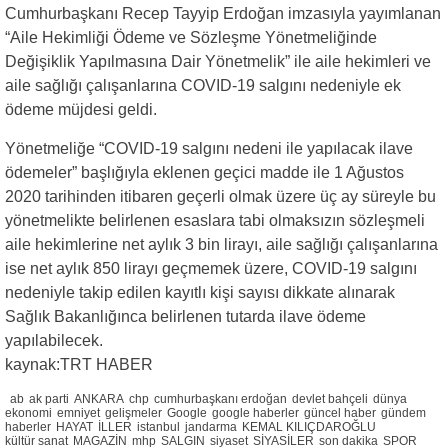
Cumhurbaşkanı Recep Tayyip Erdoğan imzasıyla yayımlanan
“Aile Hekimliği Ödeme ve Sözleşme Yönetmeliğinde
Değişiklik Yapılmasına Dair Yönetmelik” ile aile hekimleri ve
aile sağlığı çalışanlarına COVID-19 salgını nedeniyle ek
ödeme müjdesi geldi.
Yönetmeliğe “COVID-19 salgını nedeni ile yapılacak ilave
ödemeler” başlığıyla eklenen geçici madde ile 1 Ağustos
2020 tarihinden itibaren geçerli olmak üzere üç ay süreyle bu
yönetmelikte belirlenen esaslara tabi olmaksızın sözleşmeli
aile hekimlerine net aylık 3 bin lirayı, aile sağlığı çalışanlarına
ise net aylık 850 lirayı geçmemek üzere, COVID-19 salgını
nedeniyle takip edilen kayıtlı kişi sayısı dikkate alınarak
Sağlık Bakanlığınca belirlenen tutarda ilave ödeme
yapılabilecek.
kaynak:TRT HABER
ab
ak parti
ANKARA
chp
cumhurbaşkanı erdoğan
devlet bahçeli
dünya
ekonomi
emniyet
gelişmeler
Google
google haberler
güncel haber
gündem
haberler
HAYAT
İLLER
istanbul
jandarma
KEMAL KILIÇDAROĞLU
kültür sanat
MAGAZİN
mhp
SALGIN
siyaset
SİYASİLER
son dakika
SPOR