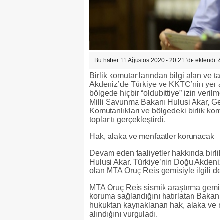
Bu haber 11 Ağustos 2020 - 20:21 'de eklendi.
Birlik komutanlarından bilgi alan ve 
Akdeniz’de Türkiye ve KKTC’nin yer a
bölgede hiçbir “oldubittiye” izin veril
Milli Savunma Bakanı Hulusi Akar, G
Komutanlıkları ve bölgedeki birlik k
toplantı gerçekleştirdi.
Hak, alaka ve menfaatler korunacak
Devam eden faaliyetler hakkında birli
Hulusi Akar, Türkiye’nin Doğu Akdeniz
olan MTA Oruç Reis gemisiyle ilgili 
MTA Oruç Reis sismik araştırma gemis
koruma sağlandığını hatırlatan Bakan 
hukuktan kaynaklanan hak, alaka ve me
alındığını vurguladı.