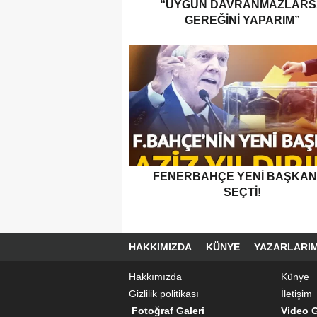
“UYGUN DAVRANMAZLARS
GEREĞINI YAPARIM”
FENERBAHÇE YENI BAŞKANI
SEÇTI!
HAKKIMIZDA
KÜNYE
YAZARLARIM
Hakkımızda
Künye
Gizlilik politikası
İletişim
Fotoğraf Galeri
Video G