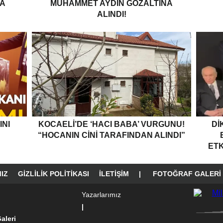
A
MUHAMMET AYDIN GÖZALTINA
ALINDI!
NI
KOCAELI’DE ‘HACI BABA’ VURGUNU!
DI
“HOCANIN CINI TARAFINDAN ALINDI”
ETK
IZ
GIZLILIK POLITIKASI
İLETIŞIM
|
FOTOĞRAF GALERI
Yazarlarımız
|
aleri