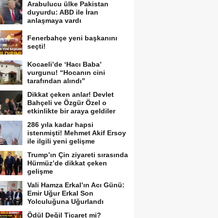
Arabulucu ülke Pakistan
duyurdu: ABD ile İran
anlaşmaya vardı
Fenerbahçe yeni başkanını
seçti!
Kocaeli’de ‘Hacı Baba’
vurgunu! “Hocanın cini
tarafından alındı”
Dikkat çeken anlar! Devlet
Bahçeli ve Özgür Özel o
etkinlikte bir araya geldiler
286 yıla kadar hapsi
istenmişti! Mehmet Akif Ersoy
ile ilgili yeni gelişme
Trump’ın Çin ziyareti sırasında
Hürmüz’de dikkat çeken
gelişme
Vali Hamza Erkal’ın Acı Günü:
Emir Uğur Erkal Son
Yolculuğuna Uğurlandı
Ödül Değil Ticaret mi?