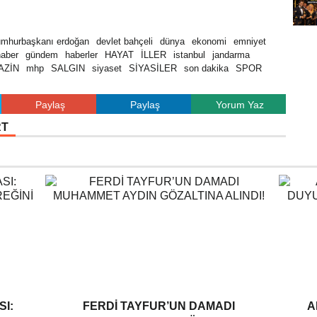
umhurbaşkanı erdoğan
devlet bahçeli
dünya
ekonomi
emniyet
haber
gündem
haberler
HAYAT
İLLER
istanbul
jandarma
AZİN
mhp
SALGIN
siyaset
SİYASİLER
son dakika
SPOR
Paylaş
Paylaş
Yorum Yaz
RT
I:
FERDI TAYFUR’UN DAMADI
A