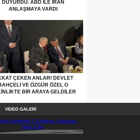
DUYURDU: ABD ILE İRAN
ANLAŞMAYA VARDI
KKAT ÇEKEN ANLAR! DEVLET
BAHÇELI VE ÖZGÜR ÖZEL O
INLIKTE BIR ARAYA GELDILER
VIDEO GALERI