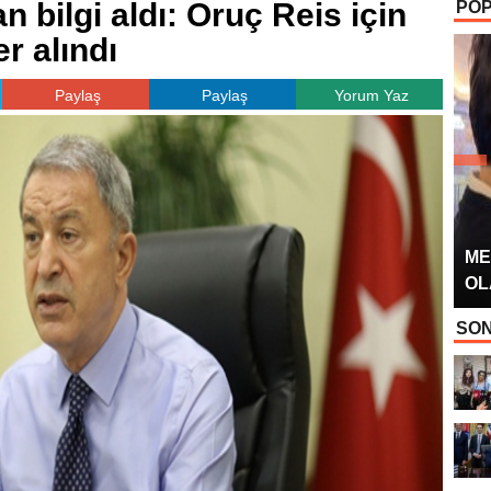
 bilgi aldı: Oruç Reis için
POP
OYUNCUSU” 
er alındı
Paylaş
Paylaş
Yorum Yaz
ME
OL
SON