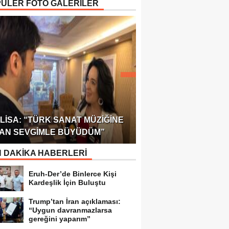
ÜLER FOTO GALERİLER
ÖDÜLÜ!
ULUSLARARASI SAĞL
LISA: “TÜRK SANAT MÜZIĞINE
FEDERASYONU 75 Ü
AN SEVGIMLE BÜYÜDÜM”
TEMSILCILIK VERDI
 DAKİKA HABERLERİ
Eruh-Der’de Binlerce Kişi
Kardeşlik İçin Buluştu
Trump’tan İran açıklaması:
“Uygun davranmazlarsa
gereğini yaparım”