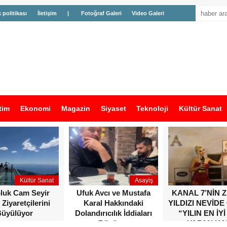
k politikası
İletişim
|
Fotoğraf Galeri
Video Galeri
tim
Ekonomi
Magazin
Siyaset
Teknoloji
Kültür Sanat
Kültür Sanat
Asayiş
oluk Cam Seyir
Ufuk Avcı ve Mustafa
KANAL 7’NİN 
 Ziyaretçilerini
Karal Hakkındaki
YILDIZI NEVİDE
üyülüyor
Dolandırıcılık İddiaları
“YILIN EN İYİ
Büyüyor
YAPAN KA