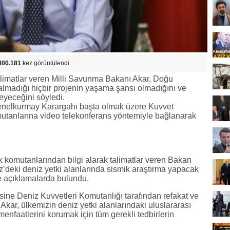
400.181
kez görüntülendi.
talimatlar veren Milli Savunma Bakanı Akar, Doğu
lmadığı hiçbir projenin yaşama şansı olmadığını ve
meyeceğini söyledi.
enelkurmay Karargahı başta olmak üzere Kuvvet
omutanlarına video telekonferans yöntemiyle bağlanarak
k komutanlarından bilgi alarak talimatlar veren Bakan
’deki deniz yetki alanlarında sismik araştırma yapacak
de açıklamalarda bulundu.
ine Deniz Kuvvetleri Komutanlığı tarafından refakat ve
Akar, ülkemizin deniz yetki alanlarındaki uluslararası
nfaatlerini korumak için tüm gerekli tedbirlerin