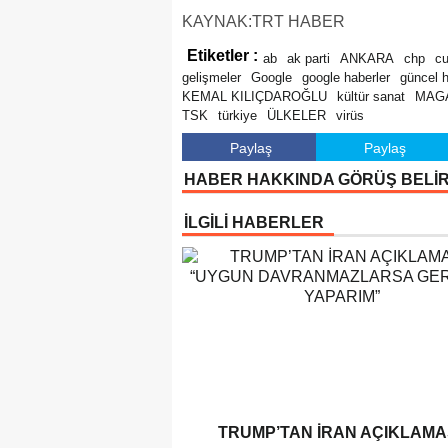
KAYNAK:TRT HABER
Etiketler :
ab
ak parti
ANKARA
chp
c
gelişmeler
Google
google haberler
güncel 
KEMAL KILIÇDAROĞLU
kültür sanat
MAG
TSK
türkiye
ÜLKELER
virüs
Paylaş
Paylaş
HABER HAKKINDA GÖRÜŞ BELİ
İLGİLİ HABERLER
TRUMP’TAN İRAN AÇIKLAMAS