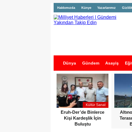
Hakkımızda
Künye
Yazarlarımız
Gizlili
Dünya
Gündem
Asayiş
Eği
İş İlanları
Kültür Sanat
Eruh-Der’de Binlerce
Altın
Kişi Kardeşlik İçin
Terası
Buluştu
B