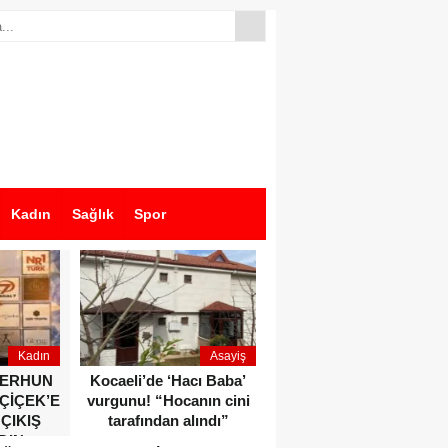
Kadın
Sağlık
Spor
Kadın
Asayiş
Ekonomi
ZERHUN
Kocaeli’de ‘Hacı Baba’
Dikkat çeken anlar!
 ÇİÇEK’E
vurgunu! “Hocanın cini
Devlet Bahçeli ve Özgür
 ÇIKIŞ
tarafından alındı”
Özel o etkinlikte bir
DIN
araya geldiler