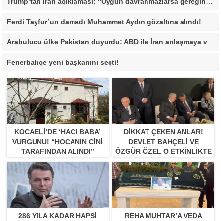
Trump’tan İran açıklaması: “Uygun davranmazlarsa gereğini yaparım”
Ferdi Tayfur’un damadı Muhammet Aydın gözaltına alındı!
Arabulucu ülke Pakistan duyurdu: ABD ile İran anlaşmaya vardı
Fenerbahçe yeni başkanını seçti!
KOCAELI’DE ‘HACI BABA’
DIKKAT ÇEKEN ANLAR!
VURGUNU! “HOCANIN CINI
DEVLET BAHÇELI VE
TARAFINDAN ALINDI”
ÖZGÜR ÖZEL O ETKINLIKTE
BIR ARAYA GELDILER
286 YILA KADAR HAPSI
REHA MUHTAR’A VEDA