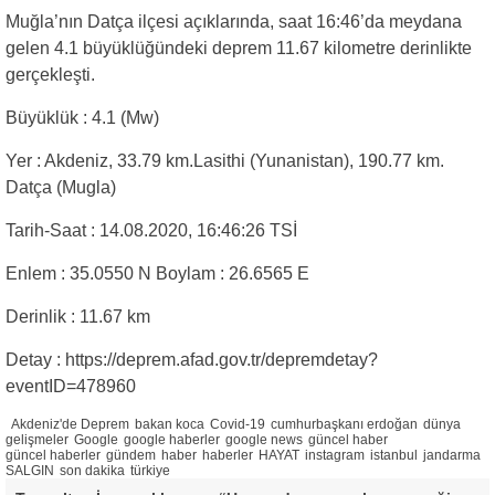
Muğla’nın Datça ilçesi açıklarında, saat 16:46’da meydana
gelen 4.1 büyüklüğündeki deprem 11.67 kilometre derinlikte
gerçekleşti.
Büyüklük : 4.1 (Mw)
Yer : Akdeniz, 33.79 km.Lasithi (Yunanistan), 190.77 km.
Datça (Mugla)
Tarih-Saat : 14.08.2020, 16:46:26 TSİ
Enlem : 35.0550 N Boylam : 26.6565 E
Derinlik : 11.67 km
Detay : https://deprem.afad.gov.tr/depremdetay?
eventID=478960
Akdeniz'de Deprem
bakan koca
Covid-19
cumhurbaşkanı erdoğan
dünya
gelişmeler
Google
google haberler
google news
güncel haber
güncel haberler
gündem
haber
haberler
HAYAT
instagram
istanbul
jandarma
SALGIN
son dakika
türkiye